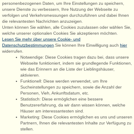
personenbezogenen Daten, um Ihre Einstellungen zu speichern,
Admiral Strand Feriehuse, Lønne
unsere Dienste zu verbessern, Ihre Nutzung der Webseite zu
Houstrupvej 170, Lønne
verfolgen und Verkehrsmessungen durchzuführen und dabei Ihnen
6830 Nørre Nebel
die relevantesten Nachrichten anzuzeigen.
Unten können Sie wählen, alle Cookies zuzulassen oder wählen Sie,
booking@admiralstrand.com
welche unserer optionalen Cookies Sie akzeptieren möchten.
+45 70 60 87 78
Lesen Sie mehr über unsere Cookie- und
Datenschutzbestimmungen
.Sie können Ihre Einwilligung auch
hier
widerrufen.
Notwendige: Diese Cookies tragen dazu bei, dass unsere
Følg os på:
Facebook
Webseite funktioniert, indem sie grundlegende Funktionen,
wie das Erinnern an die Liste der Lieblingshäuser,
Instagram
aktivieren.
Funktionell: Diese werden verwendet, um Ihre
Sucheinstellungen zu speichern, sowie die Anzahl der
Personen, Vieh, Ankunftsdatum, etc.
Admiral Strand Feriehuse ApS | CVR 27 23 39 10 |
Statistisch: Diese ermöglichen eine bessere
Benutzererfahrung, da wir dann wissen können, welche
Häuser am interessantesten sind.
Marketing: Diese Cookies ermöglichen es uns und unseren
Partnern, Ihnen die relevantesten Inhalte zur Verfügung zu
Sie sind hier: Vorupør, nördliche Nordsee, Dänemark, Ferienhaus
stellen.
55108