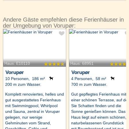
Andere Gäste empfehlen diese Ferienhäuser in
der Umgebung von Vorupør:
Haus: E10110
Haus: 68951
Vorupør
Vorupør
10 Personen, 186 m²
4 Personen, 58 m²
200 m zum Wasser.
700 m zum Wasser.
Komplett renoviertes, helles und
Gut gepflegtes Ferienhaus mit
gut ausgestattetes Ferienhaus
einer schönen Terrasse, auf de
mit Swimmingpool, Whirlpool
Sie Schatten finden und die
und Sauna, zentral in Vorupør
Sonne genießen können. Das
gelegen, nur wenige
Haus liegt auf einem schönen,
Gehminuten vom Strand,
naturbelassenen Grundstück
Geschäften, Cafés und
mit Baumbestand und ist nur ...