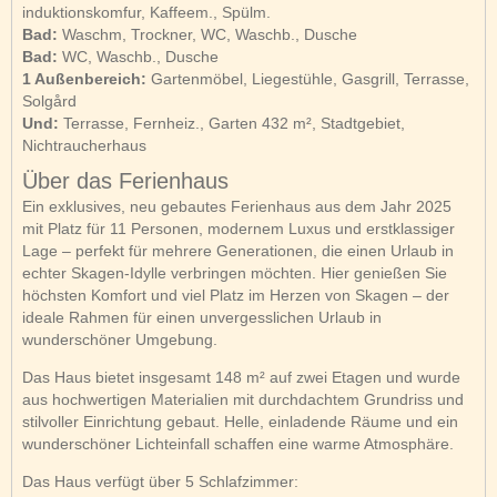
induktionskomfur, Kaffeem., Spülm.
Bad:
Waschm, Trockner, WC, Waschb., Dusche
Bad:
WC, Waschb., Dusche
1 Außenbereich:
Gartenmöbel, Liegestühle, Gasgrill, Terrasse,
Solgård
Und:
Terrasse, Fernheiz., Garten 432 m², Stadtgebiet,
Nichtraucherhaus
Über das Ferienhaus
Ein exklusives, neu gebautes Ferienhaus aus dem Jahr 2025
mit Platz für 11 Personen, modernem Luxus und erstklassiger
Lage – perfekt für mehrere Generationen, die einen Urlaub in
echter Skagen-Idylle verbringen möchten. Hier genießen Sie
höchsten Komfort und viel Platz im Herzen von Skagen – der
ideale Rahmen für einen unvergesslichen Urlaub in
wunderschöner Umgebung.
Das Haus bietet insgesamt 148 m² auf zwei Etagen und wurde
aus hochwertigen Materialien mit durchdachtem Grundriss und
stilvoller Einrichtung gebaut. Helle, einladende Räume und ein
wunderschöner Lichteinfall schaffen eine warme Atmosphäre.
Das Haus verfügt über 5 Schlafzimmer: