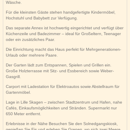
Wäsche.
Für die kleinsten Gäste stehen handgefertigte Kindermöbel,
Hochstuhl und Babybett zur Verfügung.
Das separate Annex ist hochwertig eingerichtet und verfügt über
Küchenzeile und Badezimmer – ideal für Großeltern, Teenager
oder ein zusätzliches Paar.
Die Einrichtung macht das Haus perfekt für Mehrgenerationen-
Urlaub oder mehrere Paare.
Der Garten lädt zum Entspannen, Spielen und Grillen ein.
Große Holzterrasse mit Sitz- und Essbereich sowie Weber-
Gasgrill.
Carport mit Ladestation für Elektroautos sowie Abstellraum für
Gartenmöbel.
Lage in Lille Skagen – zwischen Stadtzentrum und Hafen, nahe
Cafés, Einkaufsmöglichkeiten und Stränden. Supermarkt nur
650 Meter entfernt.
Erlebnisse in der Nähe Besuchen Sie den Solnedgangskiosk,
genießen Sie Eis und erleben Sie Grenen, wo sich zwei Meere