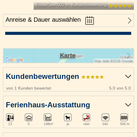
Küste/See 500 m
Kundenbewertung
Anreise & Dauer auswählen
Karte
Kundenbewertungen
von 1 Kunden bewertet
5.0 von 5.0
Ferienhaus-Ausstattung
13
5
148m²
ja
nein
Inkl.
500 m