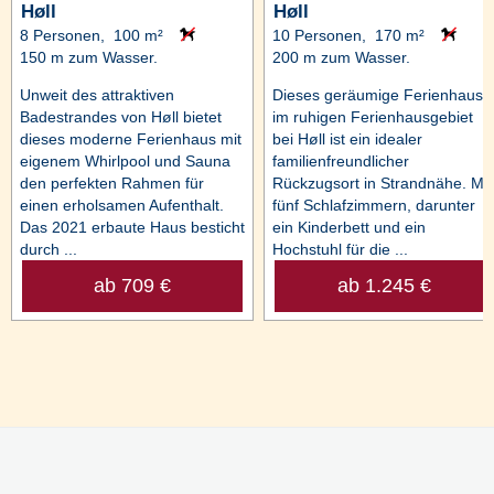
Høll
Høll
8 Personen, 100 m²
10 Personen, 170 m²
150 m zum Wasser.
200 m zum Wasser.
Unweit des attraktiven
Dieses geräumige Ferienhaus
Badestrandes von Høll bietet
im ruhigen Ferienhausgebiet
dieses moderne Ferienhaus mit
bei Høll ist ein idealer
eigenem Whirlpool und Sauna
familienfreundlicher
den perfekten Rahmen für
Rückzugsort in Strandnähe. Mit
einen erholsamen Aufenthalt.
fünf Schlafzimmern, darunter
Das 2021 erbaute Haus besticht
ein Kinderbett und ein
durch ...
Hochstuhl für die ...
ab 709 €
ab 1.245 €