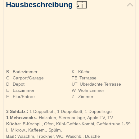
Hausbeschreibung
B
Badezimmer
K
Küche
C
Carport/Garage
TE
Terrasse
D
Depot
ÜT
Überdachte Terrasse
E
Esszimmer
W
Wohnzimmer
F
Flur/Entree
Z
Zimmer
3 Schlafz.:
1 Doppelbett, 1 Doppelbett, 1 Doppelliege
1 Mehrzweckr.:
Holzofen, Stereoanlage, Apple TV, TV
Küche:
E-Kochpl., Ofen, Kühl-Gefrier-Kombi, Gefriertruhe 1-59
l., Mikrow., Kaffeem., Spülm.
Bad:
Waschm, Trockner, WC, Waschb., Dusche