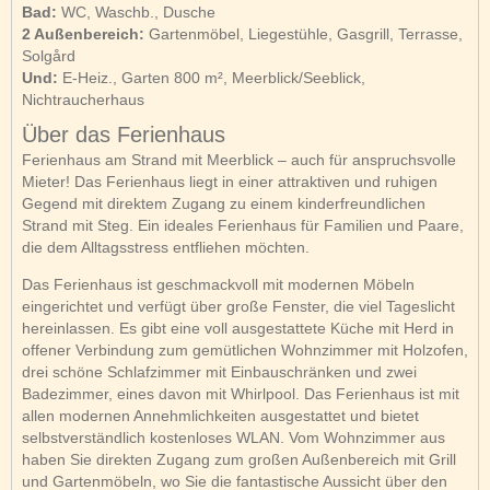
Bad:
WC, Waschb., Dusche
2 Außenbereich:
Gartenmöbel, Liegestühle, Gasgrill, Terrasse,
Solgård
Und:
E-Heiz., Garten 800 m², Meerblick/Seeblick,
Nichtraucherhaus
Über das Ferienhaus
Ferienhaus am Strand mit Meerblick – auch für anspruchsvolle
Mieter! Das Ferienhaus liegt in einer attraktiven und ruhigen
Gegend mit direktem Zugang zu einem kinderfreundlichen
Strand mit Steg. Ein ideales Ferienhaus für Familien und Paare,
die dem Alltagsstress entfliehen möchten.
Das Ferienhaus ist geschmackvoll mit modernen Möbeln
eingerichtet und verfügt über große Fenster, die viel Tageslicht
hereinlassen. Es gibt eine voll ausgestattete Küche mit Herd in
offener Verbindung zum gemütlichen Wohnzimmer mit Holzofen,
drei schöne Schlafzimmer mit Einbauschränken und zwei
Badezimmer, eines davon mit Whirlpool. Das Ferienhaus ist mit
allen modernen Annehmlichkeiten ausgestattet und bietet
selbstverständlich kostenloses WLAN. Vom Wohnzimmer aus
haben Sie direkten Zugang zum großen Außenbereich mit Grill
und Gartenmöbeln, wo Sie die fantastische Aussicht über den