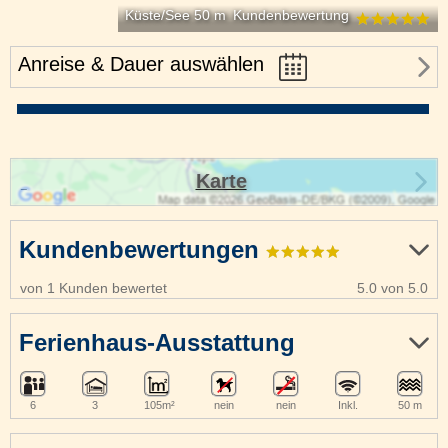
Küste/See 50 m
Kundenbewertung
Anreise & Dauer auswählen
Karte
Kundenbewertungen
von 1 Kunden bewertet
5.0 von 5.0
Ferienhaus-Ausstattung
6
3
105m²
nein
nein
Inkl.
50 m