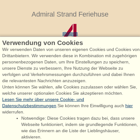
Admiral Strand Feriehuse
Verwendung von Cookies
Wir verwenden Daten von unseren eigenen Cookies und Cookies von
Drittanbietern. Wir verwenden diese in Kombination mit zugehörigen
personenbezogenen Daten, um Ihre Einstellungen zu speichern,
Admiral Strand Feriehuse, Lønne
unsere Dienste zu verbessern, Ihre Nutzung der Webseite zu
Houstrupvej 170, Lønne
verfolgen und Verkehrsmessungen durchzuführen und dabei Ihnen
6830 Nørre Nebel
die relevantesten Nachrichten anzuzeigen.
Unten können Sie wählen, alle Cookies zuzulassen oder wählen Sie,
booking@admiralstrand.com
welche unserer optionalen Cookies Sie akzeptieren möchten.
+45 70 60 87 78
Lesen Sie mehr über unsere Cookie- und
Datenschutzbestimmungen
.Sie können Ihre Einwilligung auch
hier
widerrufen.
Notwendige: Diese Cookies tragen dazu bei, dass unsere
Følg os på:
Facebook
Webseite funktioniert, indem sie grundlegende Funktionen,
wie das Erinnern an die Liste der Lieblingshäuser,
Instagram
aktivieren.