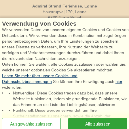
Admiral Strand Feriehuse, Lønne
Houstrupvej 170, Lønne
6830 Nørre Nebel
Verwendung von Cookies
booking@admiralstrand.com
Wir verwenden Daten von unseren eigenen Cookies und Cookies von
+45 70 60 87 78
Drittanbietern. Wir verwenden diese in Kombination mit zugehörigen
personenbezogenen Daten, um Ihre Einstellungen zu speichern,
unsere Dienste zu verbessern, Ihre Nutzung der Webseite zu
verfolgen und Verkehrsmessungen durchzuführen und dabei Ihnen
Følg os på:
Facebook
die relevantesten Nachrichten anzuzeigen.
Unten können Sie wählen, alle Cookies zuzulassen oder wählen Sie,
welche unserer optionalen Cookies Sie akzeptieren möchten.
Instagram
Lesen Sie mehr über unsere Cookie- und
Datenschutzbestimmungen
.Sie können Ihre Einwilligung auch
hier
widerrufen.
Notwendige: Diese Cookies tragen dazu bei, dass unsere
Admiral Strand Feriehuse ApS | CVR 27 23 39 10 |
Webseite funktioniert, indem sie grundlegende Funktionen, wie
das Erinnern an die Liste der Lieblingshäuser, aktivieren.
Funktionell: Diese werden verwendet, um Ihre
Sucheinstellungen zu speichern, sowie die Anzahl der
[x]
Newsletter jetzt abonnieren
Personen, Vieh, Ankunftsdatum, etc.
Ausgewählte zulassen
Alle zulassen
Statistisch: Diese ermöglichen eine bessere Benutzererfahrung,