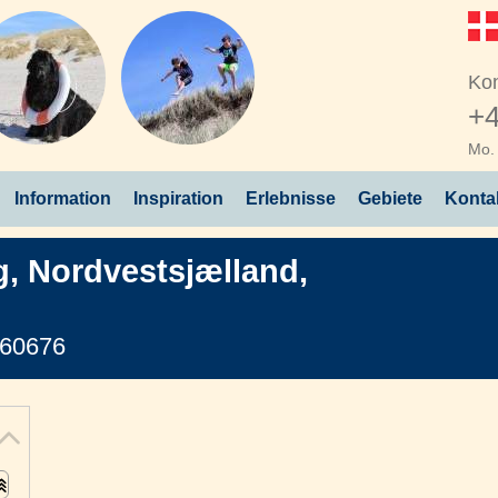
Kon
+4
Mo. 
Information
Inspiration
Erlebnisse
Gebiete
Konta
g
,
Nordvestsjælland
,
 60676