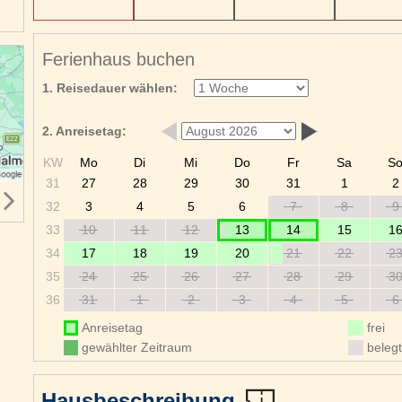
Ferienhaus buchen
1. Reisedauer wählen:
2. Anreisetag:
KW
Mo
Di
Mi
Do
Fr
Sa
S
31
27
28
29
30
31
1
2
32
3
4
5
6
7
8
9
33
10
11
12
13
14
15
1
34
17
18
19
20
21
22
2
35
24
25
26
27
28
29
3
36
31
1
2
3
4
5
6
Anreisetag
frei
gewählter Zeitraum
belegt
Hausbeschreibung