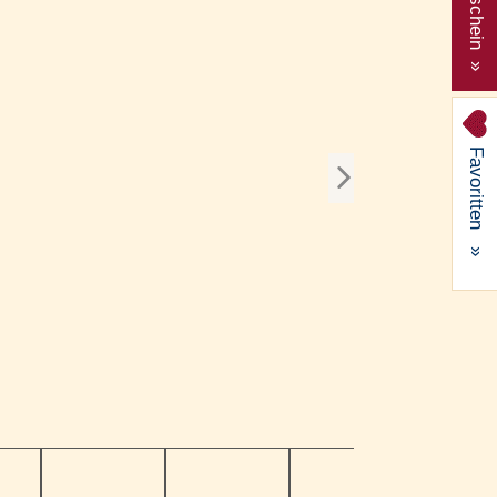
Gutschein »
Favoritten
»