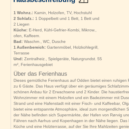
1 Wohnz.:
Kamin, Holzofen, TV, Hochstuhl
2 Schlafz.:
1 Doppelbett und 1 Bett, 1 Bett und
2 Liegen
Küche:
E-Herd, Kühl-Gefrier-Kombi, Mikrow.,
ofen, Kaffeem.
Bad:
Waschm., WC, Dusche
1 Außenbereich:
Gartenmöbel, Holzkohlegrill,
Terrasse
Und:
Zentralheiz., Spielgeräte, Naturgrundst. 55
m², Ferienhausgebiet
Über das Ferienhaus
Dieses gemütliche Ferienhaus auf Odden bietet einen ruhigen Rü
zu 6 Gäste. Das Haus verfügt über ein geräumiges Schlafzimm
schönen Anbau für 2 Erwachsene und 2 Kinder. Die haustierfreu
Wohnzimmer mit einem Holzofen und ein Badezimmer mit Dusch
Strand und eine Hafenstadt mit einer Fisch- und Kaffeebar, O
bietet eine entspannte Atmosphäre, ideal zum morgendlichen
der Nähe befinden sich Supermärkte, der Hafen von Rørvig und 
Fähren nach Aarhus und Kopenhagen in der Nähe liegen. Das Ha
Küche und eine Holzterrasse, auf der Sie Ihre Mahlzeiten ge