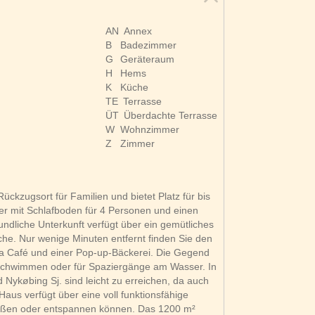
AN
Annex
B
Badezimmer
G
Geräteraum
H
Hems
K
Küche
TE
Terrasse
ÜT
Überdachte Terrasse
W
Wohnzimmer
Z
Zimmer
ckzugsort für Familien und bietet Platz für bis
er mit Schlafboden für 4 Personen und einen
ndliche Unterkunft verfügt über ein gemütliches
e. Nur wenige Minuten entfernt finden Sie den
lga Café und einer Pop-up-Bäckerei. Die Gegend
 Schwimmen oder für Spaziergänge am Wasser. In
Nykøbing Sj. sind leicht zu erreichen, da auch
us verfügt über eine voll funktionsfähige
nießen oder entspannen können. Das 1200 m²