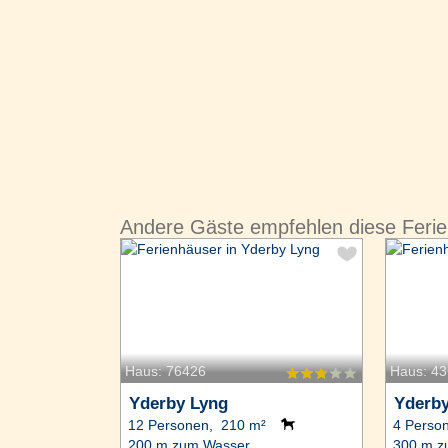
Andere Gäste empfehlen diese Feri
Haus: 76426
Haus: 4
Yderby Lyng
Yderb
12 Personen, 210 m²
4 Perso
200 m zum Wasser.
300 m z