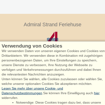
Admiral Strand Feriehuse
Verwendung von Cookies
Wir verwenden Daten von unseren eigenen Cookies und Cookies von
Drittanbietern. Wir verwenden diese in Kombination mit zugehörigen
personenbezogenen Daten, um Ihre Einstellungen zu speichern,
Admiral Strand Feriehuse, Lønne
unsere Dienste zu verbessern, Ihre Nutzung der Webseite zu
Houstrupvej 170, Lønne
verfolgen und Verkehrsmessungen durchzuführen und dabei Ihnen
6830 Nørre Nebel
die relevantesten Nachrichten anzuzeigen.
Unten können Sie wählen, alle Cookies zuzulassen oder wählen Sie,
booking@admiralstrand.com
welche unserer optionalen Cookies Sie akzeptieren möchten.
+45 70 60 87 78
Lesen Sie mehr über unsere Cookie- und
Datenschutzbestimmungen
.Sie können Ihre Einwilligung auch
hier
widerrufen.
Notwendige: Diese Cookies tragen dazu bei, dass unsere
Følg os på:
Facebook