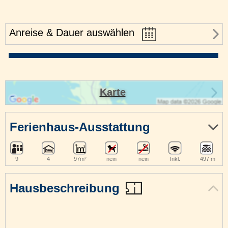
Anreise & Dauer auswählen
Karte
Ferienhaus-Ausstattung
9
4
97m²
nein
nein
Inkl.
497 m
Hausbeschreibung