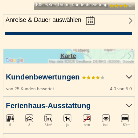
Küste/See 150 m
Kundenbewertung
Anreise & Dauer auswählen
Karte
Kundenbewertungen
von 25 Kunden bewertet
4.0 von 5.0
Ferienhaus-Ausstattung
5
3
61m²
ja
nein
Inkl.
150 m