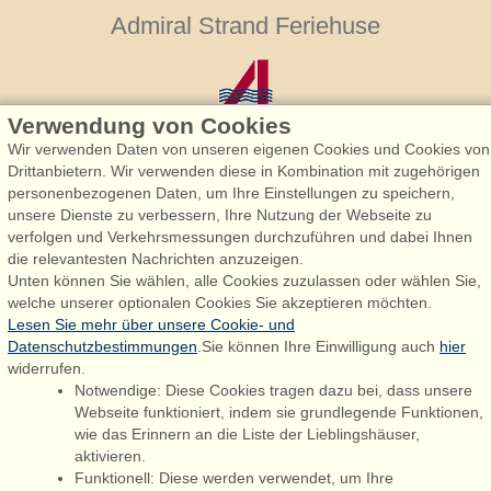
Admiral Strand Feriehuse
Verwendung von Cookies
Wir verwenden Daten von unseren eigenen Cookies und Cookies von
Drittanbietern. Wir verwenden diese in Kombination mit zugehörigen
personenbezogenen Daten, um Ihre Einstellungen zu speichern,
Admiral Strand Feriehuse, Lønne
unsere Dienste zu verbessern, Ihre Nutzung der Webseite zu
Houstrupvej 170, Lønne
verfolgen und Verkehrsmessungen durchzuführen und dabei Ihnen
6830 Nørre Nebel
die relevantesten Nachrichten anzuzeigen.
Unten können Sie wählen, alle Cookies zuzulassen oder wählen Sie,
booking@admiralstrand.com
welche unserer optionalen Cookies Sie akzeptieren möchten.
+45 70 60 87 78
Lesen Sie mehr über unsere Cookie- und
Datenschutzbestimmungen
.Sie können Ihre Einwilligung auch
hier
widerrufen.
Notwendige: Diese Cookies tragen dazu bei, dass unsere
Følg os på:
Facebook
Webseite funktioniert, indem sie grundlegende Funktionen,
wie das Erinnern an die Liste der Lieblingshäuser,
Instagram
aktivieren.
Funktionell: Diese werden verwendet, um Ihre