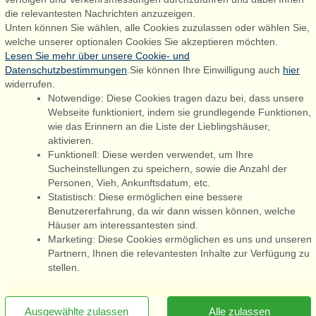
6830 Nørre Nebel
die relevantesten Nachrichten anzuzeigen.
Unten können Sie wählen, alle Cookies zuzulassen oder wählen Sie,
booking@admiralstrand.com
welche unserer optionalen Cookies Sie akzeptieren möchten.
+45 70 60 87 78
Lesen Sie mehr über unsere Cookie- und
Datenschutzbestimmungen
.Sie können Ihre Einwilligung auch
hier
widerrufen.
Notwendige: Diese Cookies tragen dazu bei, dass unsere
Følg os på:
Facebook
Webseite funktioniert, indem sie grundlegende Funktionen,
wie das Erinnern an die Liste der Lieblingshäuser,
Instagram
aktivieren.
Funktionell: Diese werden verwendet, um Ihre
Sucheinstellungen zu speichern, sowie die Anzahl der
Personen, Vieh, Ankunftsdatum, etc.
Admiral Strand Feriehuse ApS | CVR 27 23 39 10 |
Statistisch: Diese ermöglichen eine bessere
Benutzererfahrung, da wir dann wissen können, welche
Häuser am interessantesten sind.
Marketing: Diese Cookies ermöglichen es uns und unseren
Partnern, Ihnen die relevantesten Inhalte zur Verfügung zu
Sie sind hier: Sønderho, Fanø, Dänemark, Ferienhaus 44917, 12
stellen.
Personen
[x]
Newsletter jetzt abonnieren
Ausgewählte zulassen
Alle zulassen