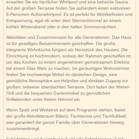
erwarten Sie ein herrlicher Whirlpool und eine beheizte Sauna.
Auf der großen Terrasse finden Sie außerdem einen exklusiven
6-Personen-Außenwhirlpool. Es ist perfekt für Wohlbefinden und
Entspannung, egal ob unter dem Sternenhimmel an einem
kühlen Winterabend oder in den hellen Sommernächten.
Aktivitäten und Zusammensein für alle Generationen: Das Haus
ist für geselliges Beisammensein geschaffen. Die große,
integrierte Wohnküche fungiert als Herzstück des Hauses. Die
Einrichtung ist hochmodern, sodass der Rahmen geschaffen ist,
um das Kochen zu einem angenehmen gemeinsamen Erlebnis
bei einem Glas Wein zu machen. Im geräumigen Wohnzimmer
finden Sie hochwertige Möbel im dänischen Design, eine
gemütliche Atmosphäre am Holzofen und direkten Zugang zur
großen, teilweise überdachten Terrasse. Dort laden der Weber-
Grill und die bequemen Gartenmöbel zu gemütlichen
Grillabenden unter freiem Himmel ein.
Wenn Spaß und Wettstreit auf dem Programm stehen, bietet
der große Aktivitätsraum Billard, Tischtennis und Tischfußball,
was garantiert die ganze Familie über Generationen hinweg
zusammenbringt.
Schlafplätze und Ausstattung: 5 stilvolle Schlafzimmer: 2 mit