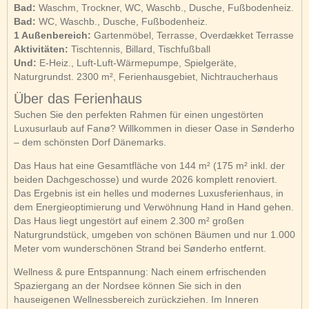
Bad:
Waschm, Trockner, WC, Waschb., Dusche, Fußbodenheiz.
Bad:
WC, Waschb., Dusche, Fußbodenheiz.
1 Außenbereich:
Gartenmöbel, Terrasse, Overdækket Terrasse
Aktivitäten:
Tischtennis, Billard, Tischfußball
Und:
E-Heiz., Luft-Luft-Wärmepumpe, Spielgeräte,
Naturgrundst. 2300 m², Ferienhausgebiet, Nichtraucherhaus
Über das Ferienhaus
Suchen Sie den perfekten Rahmen für einen ungestörten
Luxusurlaub auf Fanø? Willkommen in dieser Oase in Sønderho
– dem schönsten Dorf Dänemarks.
Das Haus hat eine Gesamtfläche von 144 m² (175 m² inkl. der
beiden Dachgeschosse) und wurde 2026 komplett renoviert.
Das Ergebnis ist ein helles und modernes Luxusferienhaus, in
dem Energieoptimierung und Verwöhnung Hand in Hand gehen.
Das Haus liegt ungestört auf einem 2.300 m² großen
Naturgrundstück, umgeben von schönen Bäumen und nur 1.000
Meter vom wunderschönen Strand bei Sønderho entfernt.
Wellness & pure Entspannung: Nach einem erfrischenden
Spaziergang an der Nordsee können Sie sich in den
hauseigenen Wellnessbereich zurückziehen. Im Inneren