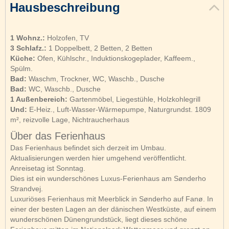
Hausbeschreibung
1 Wohnz.:
Holzofen, TV
3 Schlafz.:
1 Doppelbett, 2 Betten, 2 Betten
Küche:
Ofen, Kühlschr., Induktionskogeplader, Kaffeem.,
Spülm.
Bad:
Waschm, Trockner, WC, Waschb., Dusche
Bad:
WC, Waschb., Dusche
1 Außenbereich:
Gartenmöbel, Liegestühle, Holzkohlegrill
Und:
E-Heiz., Luft-Wasser-Wärmepumpe, Naturgrundst. 1809
m², reizvolle Lage, Nichtraucherhaus
Über das Ferienhaus
Das Ferienhaus befindet sich derzeit im Umbau.
Aktualisierungen werden hier umgehend veröffentlicht.
Anreisetag ist Sonntag.
Dies ist ein wunderschönes Luxus-Ferienhaus am Sønderho
Strandvej.
Luxuriöses Ferienhaus mit Meerblick in Sønderho auf Fanø. In
einer der besten Lagen an der dänischen Westküste, auf einem
wunderschönen Dünengrundstück, liegt dieses schöne