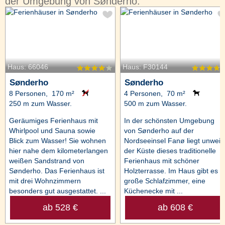
der Umgebung von Sønderho:
Haus: 66046
Haus: F30144
Sønderho
Sønderho
8 Personen, 170 m²
4 Personen, 70 m²
250 m zum Wasser.
500 m zum Wasser.
Geräumiges Ferienhaus mit
In der schönsten Umgebung
Whirlpool und Sauna sowie
von Sønderho auf der
Blick zum Wasser! Sie wohnen
Nordseeinsel Fanø liegt unweit
hier nahe dem kilometerlangen
der Küste dieses traditionelle
weißen Sandstrand von
Ferienhaus mit schöner
Sønderho. Das Ferienhaus ist
Holzterrasse. Im Haus gibt es 2
mit drei Wohnzimmern
große Schlafzimmer, eine
besonders gut ausgestattet. ...
Küchenecke mit ...
ab 528 €
ab 608 €