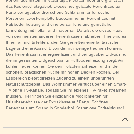
Ferienhaus mitten im Nationalpark Wattenmeer und grenzt an
das Küstenschutzgebiet. Dieses neu gebaute Ferienhaus auf
Fanø verfügt über drei schöne Schlafzimmer für sechs
Personen, zwei komplette Badezimmer im Ferienhaus mit
Fußbodenheizung und eine persönliche und gemütliche
Einrichtung mit hellen und modernen Details, die dieses Haus
von den meisten anderen Ferienhäusern abheben. Hier wird es
Ihnen an nichts fehlen, aber Sie genießen eine fantastische
Lage und eine Aussicht, von der nur wenige träumen können.
Das Ferienhaus ist energieeffizient und verfügt über Erdwärme,
die im gesamten Erdgeschoss für Fußbodenheizung sorgt. An
kühlen Tagen können Sie den Holzofen anheizen und in der
schönen, praktischen Küche mit hohen Decken kochen. Der
Essbereich bietet direkten Zugang zu einem unberührten
Naturschutzgebiet. Das Wohnzimmer verfügt über einen Smart-
TV ohne TV-Kanäle, sodass Sie Ihr eigenes TV-Paket streamen
müssen. Hier finden Sie einzigartige Möglichkeiten für
Urlaubserlebnisse der Extraklasse auf Fanø. Schönes
Ferienhaus am Strand in Sønderho! Kostenlose Endreinigung!