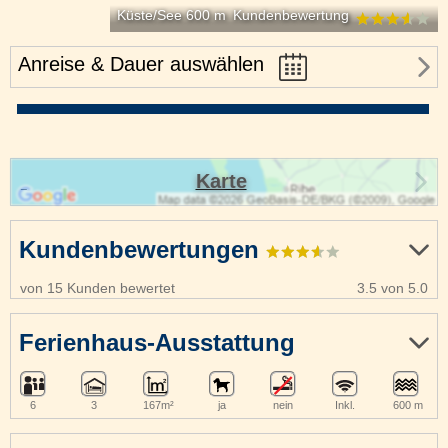
Küste/See 600 m
Kundenbewertung
Anreise & Dauer auswählen
Karte
Kundenbewertungen
von 15 Kunden bewertet
3.5 von 5.0
Ferienhaus-Ausstattung
6
3
167m²
ja
nein
Inkl.
600 m