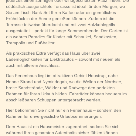
jederzeit einen sonnigen oder windgeschützten Platz finden. Die
südöstlich ausgerichtete Terrasse ist ideal für den Morgen, wo
Sie am Tisch-Bank-Set Ihren Kaffee oder ein gemütliches
Frühstück in der Sonne genießen können. Zudem ist die
Terrasse teilweise überdacht und mit zwei Holzkohlegrills
ausgestattet – perfekt für lange Sommerabende. Der Garten ist
ein wahres Paradies für Kinder mit Schaukel, Sandkasten,
Trampolin und Fußballtor.
Als praktisches Extra verfügt das Haus über zwei
Lademöglichkeiten für Elektroautos – sowohl mit neuem als
auch mit älterem Anschluss.
Das Ferienhaus liegt im attraktiven Gebiet Houstrup, nahe
Henne Strand und Nymindegab, wo die Wellen der Nordsee,
breite Sandstrände, Wälder und Radwege den perfekten
Rahmen für Ihren Urlaub bilden. Fahrräder können bequem im
abschließbaren Schuppen untergebracht werden.
Hier bekommen Sie nicht nur ein Ferienhaus – sondern den
Rahmen für unvergessliche Urlaubserinnerungen.
Dem Haus ist ein Hausmeister zugeordnet, sodass Sie sich
während Ihres gesamten Aufenthalts sicher fühlen können.