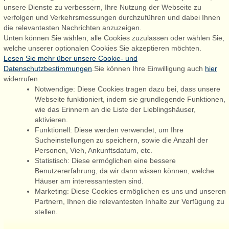
unsere Dienste zu verbessern, Ihre Nutzung der Webseite zu
Admiral Strand Feriehuse, Lønne
verfolgen und Verkehrsmessungen durchzuführen und dabei Ihnen
Houstrupvej 170, Lønne
die relevantesten Nachrichten anzuzeigen.
6830 Nørre Nebel
Unten können Sie wählen, alle Cookies zuzulassen oder wählen Sie,
welche unserer optionalen Cookies Sie akzeptieren möchten.
booking@admiralstrand.com
Lesen Sie mehr über unsere Cookie- und
+45 70 60 87 78
Datenschutzbestimmungen
.Sie können Ihre Einwilligung auch
hier
widerrufen.
Notwendige: Diese Cookies tragen dazu bei, dass unsere
Webseite funktioniert, indem sie grundlegende Funktionen,
Følg os på:
Facebook
wie das Erinnern an die Liste der Lieblingshäuser,
aktivieren.
Instagram
Funktionell: Diese werden verwendet, um Ihre
Sucheinstellungen zu speichern, sowie die Anzahl der
Personen, Vieh, Ankunftsdatum, etc.
Statistisch: Diese ermöglichen eine bessere
Admiral Strand Feriehuse ApS | CVR 27 23 39 10 |
Benutzererfahrung, da wir dann wissen können, welche
Häuser am interessantesten sind.
Marketing: Diese Cookies ermöglichen es uns und unseren
Partnern, Ihnen die relevantesten Inhalte zur Verfügung zu
stellen.
Sie sind hier: Houstrup Strand, Südliche Nordseeküste, Dänemark