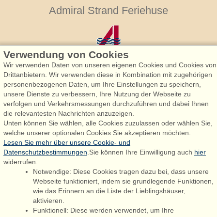
Admiral Strand Feriehuse
Verwendung von Cookies
Wir verwenden Daten von unseren eigenen Cookies und Cookies von
Drittanbietern. Wir verwenden diese in Kombination mit zugehörigen
personenbezogenen Daten, um Ihre Einstellungen zu speichern,
Admiral Strand Feriehuse, Lønne
unsere Dienste zu verbessern, Ihre Nutzung der Webseite zu
Houstrupvej 170, Lønne
verfolgen und Verkehrsmessungen durchzuführen und dabei Ihnen
6830 Nørre Nebel
die relevantesten Nachrichten anzuzeigen.
Unten können Sie wählen, alle Cookies zuzulassen oder wählen Sie,
booking@admiralstrand.com
welche unserer optionalen Cookies Sie akzeptieren möchten.
+45 70 60 87 78
Lesen Sie mehr über unsere Cookie- und
Datenschutzbestimmungen
.Sie können Ihre Einwilligung auch
hier
widerrufen.
Notwendige: Diese Cookies tragen dazu bei, dass unsere
Følg os på:
Facebook
Webseite funktioniert, indem sie grundlegende Funktionen,
wie das Erinnern an die Liste der Lieblingshäuser,
Instagram
aktivieren.
Funktionell: Diese werden verwendet, um Ihre