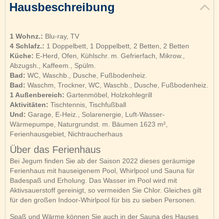
Hausbeschreibung
1 Wohnz.:
Blu-ray, TV
4 Schlafz.:
1 Doppelbett, 1 Doppelbett, 2 Betten, 2 Betten
Küche:
E-Herd, Ofen, Kühlschr. m. Gefrierfach, Mikrow.,
Abzugsh., Kaffeem., Spülm.
Bad:
WC, Waschb., Dusche, Fußbodenheiz.
Bad:
Waschm, Trockner, WC, Waschb., Dusche, Fußbodenheiz.
1 Außenbereich:
Gartenmöbel, Holzkohlegrill
Aktivitäten:
Tischtennis, Tischfußball
Und:
Garage, E-Heiz., Solarenergie, Luft-Wasser-
Wärmepumpe, Naturgrundst. m. Bäumen 1623 m²,
Ferienhausgebiet, Nichtraucherhaus
Über das Ferienhaus
Bei Jegum finden Sie ab der Saison 2022 dieses geräumige
Ferienhaus mit hauseigenem Pool, Whirlpool und Sauna für
Badespaß und Erholung. Das Wasser im Pool wird mit
Aktivsauerstoff gereinigt, so vermeiden Sie Chlor. Gleiches gilt
für den großen Indoor-Whirlpool für bis zu sieben Personen.
Spaß und Wärme können Sie auch in der Sauna des Hauses