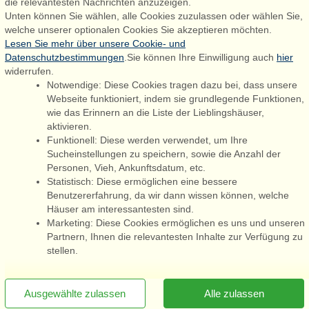
die relevantesten Nachrichten anzuzeigen.
Unten können Sie wählen, alle Cookies zuzulassen oder wählen Sie,
booking@admiralstrand.com
welche unserer optionalen Cookies Sie akzeptieren möchten.
+45 70 60 87 78
Lesen Sie mehr über unsere Cookie- und
Datenschutzbestimmungen
.Sie können Ihre Einwilligung auch
hier
widerrufen.
Notwendige: Diese Cookies tragen dazu bei, dass unsere
Følg os på:
Facebook
Webseite funktioniert, indem sie grundlegende Funktionen,
wie das Erinnern an die Liste der Lieblingshäuser,
Instagram
aktivieren.
Funktionell: Diese werden verwendet, um Ihre
Sucheinstellungen zu speichern, sowie die Anzahl der
Personen, Vieh, Ankunftsdatum, etc.
Admiral Strand Feriehuse ApS | CVR 27 23 39 10 |
Statistisch: Diese ermöglichen eine bessere
Benutzererfahrung, da wir dann wissen können, welche
Häuser am interessantesten sind.
Marketing: Diese Cookies ermöglichen es uns und unseren
Partnern, Ihnen die relevantesten Inhalte zur Verfügung zu
Sie sind hier: Jegum, Südliche Nordseeküste, Dänemark,
stellen.
Ferienhaus 38935
[x]
Newsletter jetzt abonnieren
Ausgewählte zulassen
Alle zulassen