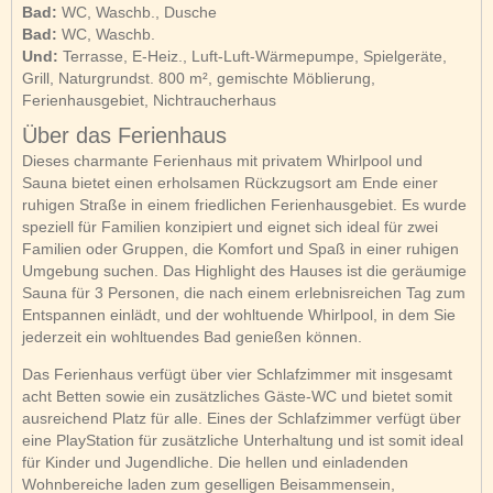
Bad:
WC, Waschb., Dusche
Bad:
WC, Waschb.
Und:
Terrasse, E-Heiz., Luft-Luft-Wärmepumpe, Spielgeräte,
Grill, Naturgrundst. 800 m², gemischte Möblierung,
Ferienhausgebiet, Nichtraucherhaus
Über das Ferienhaus
Dieses charmante Ferienhaus mit privatem Whirlpool und
Sauna bietet einen erholsamen Rückzugsort am Ende einer
ruhigen Straße in einem friedlichen Ferienhausgebiet. Es wurde
speziell für Familien konzipiert und eignet sich ideal für zwei
Familien oder Gruppen, die Komfort und Spaß in einer ruhigen
Umgebung suchen. Das Highlight des Hauses ist die geräumige
Sauna für 3 Personen, die nach einem erlebnisreichen Tag zum
Entspannen einlädt, und der wohltuende Whirlpool, in dem Sie
jederzeit ein wohltuendes Bad genießen können.
Das Ferienhaus verfügt über vier Schlafzimmer mit insgesamt
acht Betten sowie ein zusätzliches Gäste-WC und bietet somit
ausreichend Platz für alle. Eines der Schlafzimmer verfügt über
eine PlayStation für zusätzliche Unterhaltung und ist somit ideal
für Kinder und Jugendliche. Die hellen und einladenden
Wohnbereiche laden zum geselligen Beisammensein,