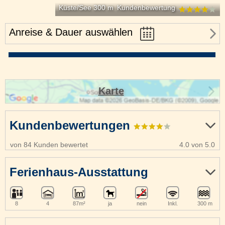
Küste/See 300 m
Kundenbewertung
Anreise & Dauer auswählen
Karte
Kundenbewertungen
von 84 Kunden bewertet
4.0 von 5.0
Ferienhaus-Ausstattung
8
4
87m²
ja
nein
Inkl.
300 m