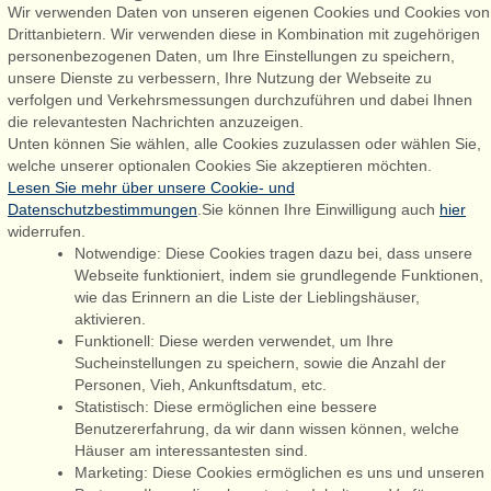
Wir verwenden Daten von unseren eigenen Cookies und Cookies von
Drittanbietern. Wir verwenden diese in Kombination mit zugehörigen
personenbezogenen Daten, um Ihre Einstellungen zu speichern,
Admiral Strand Feriehuse, Lønne
unsere Dienste zu verbessern, Ihre Nutzung der Webseite zu
Houstrupvej 170, Lønne
verfolgen und Verkehrsmessungen durchzuführen und dabei Ihnen
6830 Nørre Nebel
die relevantesten Nachrichten anzuzeigen.
Unten können Sie wählen, alle Cookies zuzulassen oder wählen Sie,
booking@admiralstrand.com
welche unserer optionalen Cookies Sie akzeptieren möchten.
+45 70 60 87 78
Lesen Sie mehr über unsere Cookie- und
Datenschutzbestimmungen
.Sie können Ihre Einwilligung auch
hier
widerrufen.
Notwendige: Diese Cookies tragen dazu bei, dass unsere
Følg os på:
Facebook
Webseite funktioniert, indem sie grundlegende Funktionen,
wie das Erinnern an die Liste der Lieblingshäuser,
Instagram
aktivieren.
Funktionell: Diese werden verwendet, um Ihre
Sucheinstellungen zu speichern, sowie die Anzahl der
Personen, Vieh, Ankunftsdatum, etc.
Admiral Strand Feriehuse ApS | CVR 27 23 39 10 |
Statistisch: Diese ermöglichen eine bessere
Benutzererfahrung, da wir dann wissen können, welche
Häuser am interessantesten sind.
Marketing: Diese Cookies ermöglichen es uns und unseren