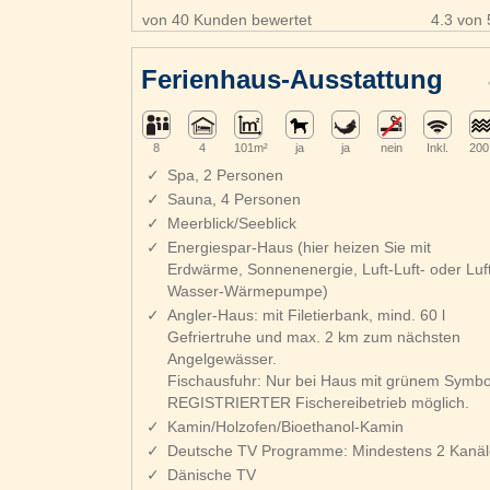
von 40 Kunden bewertet
4.3 von 
Ferienhaus-Ausstattung
8
4
101m²
ja
ja
nein
Inkl.
200
Spa, 2 Personen
Sauna, 4 Personen
Meerblick/Seeblick
Energiespar-Haus (hier heizen Sie mit
Erdwärme, Sonnenenergie, Luft-Luft- oder Luft
Wasser-Wärmepumpe)
Angler-Haus: mit Filetierbank, mind. 60 l
Gefriertruhe und max. 2 km zum nächsten
Angelgewässer.
Fischausfuhr: Nur bei Haus mit grünem Symbo
REGISTRIERTER Fischereibetrieb möglich.
Kamin/Holzofen/Bioethanol-Kamin
Deutsche TV Programme: Mindestens 2 Kanäl
Dänische TV