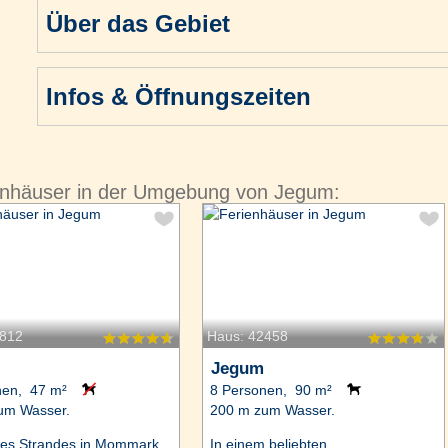
Über das Gebiet
Infos & Öffnungszeiten
enhäuser in der Umgebung von Jegum:
3812
Haus: 42458
Jegum
nen, 47 m²
8 Personen, 90 m²
um Wasser.
200 m zum Wasser.
des Strandes in Mommark
In einem beliebten