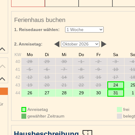
Ferienhaus buchen
1. Reisedauer wählen:
2. Anreisetag:
KW
Mo
Di
Mi
Do
Fr
Sa
S
40
28
29
30
1
2
3
4
41
5
6
7
8
9
10
1
42
12
13
14
15
16
17
1
43
19
20
21
22
23
24
2
44
26
27
28
29
30
31
1
ür
Anreisetag
frei
gewählter Zeitraum
belegt
Hausbeschreibung