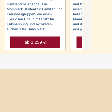
DanCenter-Ferienhaus in
und Whirlpool zur Entsp
Mommark ist ideal für Familien und
einem der beiden Bäder.
Freundesgruppen, die einen
beliebten Ferienhausgeb
luxuriösen Urlaub mit Platz für
Mommark, in erster Küs
Entspannung und Aktivitäten
und daher mit unverstell
suchen. Das Haus bietet ...
einzigartigem ...
ab 2.239 €
ab 565 €