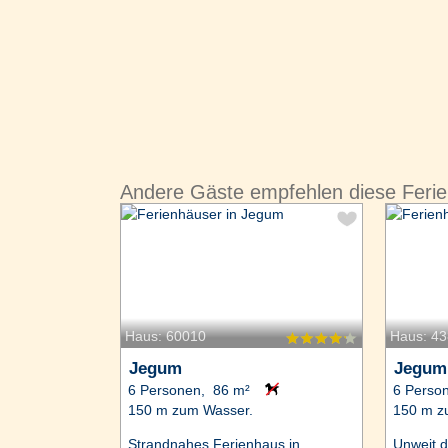
Andere Gäste empfehlen diese Feri
Haus: 60010
Haus: 4
Jegum
Jegum
6 Personen, 86 m²
6 Perso
150 m zum Wasser.
150 m z
Strandnahes Ferienhaus in
Unweit 