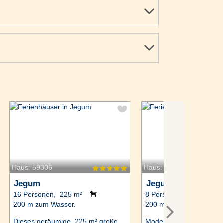
Haus: 59306
Haus: 8517
Jegum
Jegum
16 Personen, 225 m²
8 Personen, 120 m²
200 m zum Wasser.
200 m zum Wasser.
Dieses geräumige, 225 m² große
Modernes Ferienhaus m