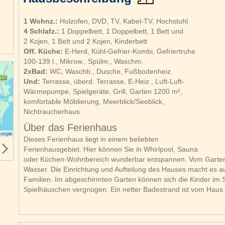
1 Wohnz.:
Holzofen, DVD, TV, Kabel-TV, Hochstuhl
4 Schlafz.:
1 Doppelbett, 1 Doppelbett, 1 Bett und
2 Kojen, 1 Bett und 2 Kojen, Kinderbett
Off. Küche:
E-Herd, Kühl-Gefrier-Kombi, Gefriertruhe
100-139 l., Mikrow., Spülm., Waschm.
2xBad:
WC, Waschb., Dusche, Fußbodenheiz.
Und:
Terrasse, überd. Terrasse, E-Heiz., Luft-Luft-
Wärmepumpe, Spielgeräte, Grill, Garten 1200 m²,
komfortable Möblierung, Meerblick/Seeblick,
Nichtraucherhaus
Über das Ferienhaus
Dieses Ferienhaus liegt in einem beliebten
Ferienhausgebiet. Hier können Sie in Whirlpool, Sauna
oder Küchen-Wohnbereich wunderbar entspannen. Vom Garten u
Wasser. Die Einrichtung und Aufteilung des Hauses macht es au
Familien. Im abgeschirmten Garten können sich die Kinder im 
Spielhäuschen vergnügen. Ein netter Badestrand ist vom Haus 