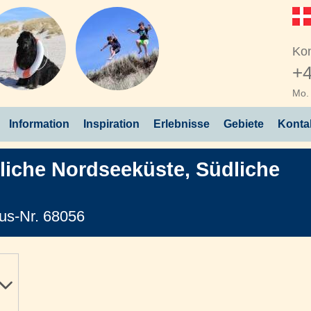
Kon
+4
Mo. 
Information
Inspiration
Erlebnisse
Gebiete
Konta
liche Nordseeküste
,
Südliche
us-Nr. 68056