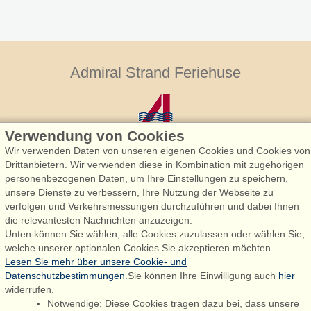
Admiral Strand Feriehuse
Verwendung von Cookies
Wir verwenden Daten von unseren eigenen Cookies und Cookies von
Drittanbietern. Wir verwenden diese in Kombination mit zugehörigen
personenbezogenen Daten, um Ihre Einstellungen zu speichern,
Admiral Strand Feriehuse, Lønne
unsere Dienste zu verbessern, Ihre Nutzung der Webseite zu
Houstrupvej 170, Lønne
verfolgen und Verkehrsmessungen durchzuführen und dabei Ihnen
6830 Nørre Nebel
die relevantesten Nachrichten anzuzeigen.
Unten können Sie wählen, alle Cookies zuzulassen oder wählen Sie,
booking@admiralstrand.com
welche unserer optionalen Cookies Sie akzeptieren möchten.
+45 70 60 87 78
Lesen Sie mehr über unsere Cookie- und
Datenschutzbestimmungen
.Sie können Ihre Einwilligung auch
hier
widerrufen.
Notwendige: Diese Cookies tragen dazu bei, dass unsere
Følg os på:
Facebook