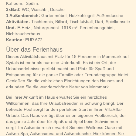
Kaffeem., Spülm.
3xBad:
WC, Waschb., Dusche
1 Außenbereich:
Gartenmöbel, Holzkohlegrill, Außendusche
Aktivitäten:
Tischtennis, Billard, Tischfußball, Dart, Spielkonsole
Und:
E-Heiz., Naturgrundst. 1618 m², Ferienhausgebiet,
Nichtraucherhaus
Kaution:
EUR 672
Über das Ferienhaus
Dieses Aktivitätshaus mit Platz für 18 Personen in Mommark auf
Sydals ist mehr als nur eine Unterkunft. Es ist ein Ort, der
Urlaubserlebnisse perfekt macht und Platz für Spaß und
Entspannung für die ganze Familie oder Freundesgruppe bietet.
Genießen Sie die zahlreichen Einrichtungen des Hauses und
erkunden Sie die wunderschöne Natur von Mommark.
Bei Ihrer Ankunft im Haus erwartet Sie ein herzliches
Willkommen, das Ihre Urlaubsfreuden in Schwung bringt. Der
beheizte Pool sorgt für den perfekten Start in Ihren VillaVilla-
Urlaub. Das Haus verfügt über einen eigenen Poolbereich, der
das ganze Jahr über für Spaß und Spiel beim Schwimmen
sorgt. Im Außenbereich erwartet Sie eine Wellness-Oase mit
Außen-Spa, Außensauna und Außendusche. Hier können Sie