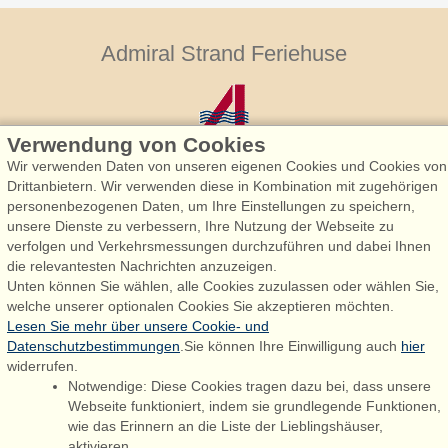
Admiral Strand Feriehuse
Verwendung von Cookies
Wir verwenden Daten von unseren eigenen Cookies und Cookies von
Drittanbietern. Wir verwenden diese in Kombination mit zugehörigen
personenbezogenen Daten, um Ihre Einstellungen zu speichern,
Admiral Strand Feriehuse, Lønne
unsere Dienste zu verbessern, Ihre Nutzung der Webseite zu
Houstrupvej 170, Lønne
verfolgen und Verkehrsmessungen durchzuführen und dabei Ihnen
6830 Nørre Nebel
die relevantesten Nachrichten anzuzeigen.
Unten können Sie wählen, alle Cookies zuzulassen oder wählen Sie,
booking@admiralstrand.com
welche unserer optionalen Cookies Sie akzeptieren möchten.
+45 70 60 87 78
Lesen Sie mehr über unsere Cookie- und
Datenschutzbestimmungen
.Sie können Ihre Einwilligung auch
hier
widerrufen.
Notwendige: Diese Cookies tragen dazu bei, dass unsere
Følg os på:
Facebook
Webseite funktioniert, indem sie grundlegende Funktionen,
wie das Erinnern an die Liste der Lieblingshäuser,
Instagram
aktivieren.