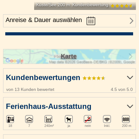
Küste/See 200 m
Kundenbewertung
Anreise & Dauer auswählen
Karte
Kundenbewertungen
von 13 Kunden bewertet
4.5 von 5.0
Ferienhaus-Ausstattung
18
7
240m²
ja
nein
Inkl.
200 m