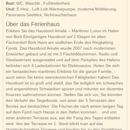
Bad:
WC, Waschb., Fußbodenheiz.
Und:
E-Heiz., Luft-Luft-Wärmepumpe, moderne Möblierung,
Panorama-Seeblick, Nichtraucherhaus
Über das Ferienhaus
Erleben Sie das Hausboot Amalie – Maritimer Luxus im Hafen
von Bork Einzigartiges Hausboot auf 2 Etagen im alten
Fischerdorf Bork Havn am südlichen Ende des Ringkøbing
Fjords. Das Hausboot Amalie wurde 2007 nach modernsten
Entwürfen gebaut und ist mit 3 Flachbildschirmen, Radio und
Glasfasernetz ausgestattet und auf dem Parkplatz des Hafens
befinden sich 4 Ladestationen für Elektroautos. Holen Sie sich
ein fantastisches maritimes Erlebnis für die ganze Familie, -
auch wenn Sie keine seemännischen Fähigkeiten haben! Das
Hausboot ist so groß und stabil, das Sie lediglich ein schwaches
und angenehmes Schwanken spüren und mitunter ein dezentes
Knarzen wahrnehmen können. Stellen Sie sich vor, Sie könnten
den Verkehr der Segelboote, von einer der 3 Terrassen des
Bootes aus beobachten: Die Fischer,die nach einem langen Tag
auf dem Fjord nach Hause in den Hafen kommen… und von
einer anderen Terrasse aus, wie der Fang des Tages entladen
wird. Von der Terrasse im 1. Stock blickt man auf das
Vogelschutzgebiet Tipperne und hinüber bis zu den Sanddünen