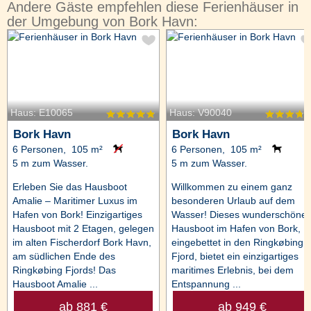
Andere Gäste empfehlen diese Ferienhäuser in
der Umgebung von Bork Havn:
Haus: E10065
Haus: V90040
Bork Havn
Bork Havn
6 Personen, 105 m²
6 Personen, 105 m²
5 m zum Wasser.
5 m zum Wasser.
Erleben Sie das Hausboot
Willkommen zu einem ganz
Amalie – Maritimer Luxus im
besonderen Urlaub auf dem
Hafen von Bork! Einzigartiges
Wasser! Dieses wunderschöne
Hausboot mit 2 Etagen, gelegen
Hausboot im Hafen von Bork,
im alten Fischerdorf Bork Havn,
eingebettet in den Ringkøbing
am südlichen Ende des
Fjord, bietet ein einzigartiges
Ringkøbing Fjords! Das
maritimes Erlebnis, bei dem
Hausboot Amalie ...
Entspannung ...
ab 881 €
ab 949 €