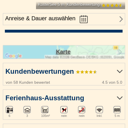
Küste/See 5 m
Kundenbewertung
Anreise & Dauer auswählen
Karte
Kundenbewertungen
von 58 Kunden bewertet
4.5 von 5.0
Ferienhaus-Ausstattung
6
3
105m²
nein
nein
Inkl.
5 m