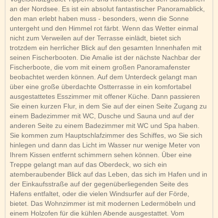
an der Nordsee. Es ist ein absolut fantastischer Panoramablick,
den man erlebt haben muss - besonders, wenn die Sonne
untergeht und den Himmel rot färbt. Wenn das Wetter einmal
nicht zum Verweilen auf der Terrasse einlädt, bietet sich
trotzdem ein herrlicher Blick auf den gesamten Innenhafen mit
seinen Fischerbooten. Die Amalie ist der nächste Nachbar der
Fischerboote, die vom mit einem großen Panoramafenster
beobachtet werden können. Auf dem Unterdeck gelangt man
über eine große überdachte Ostterrasse in ein komfortabel
ausgestattetes Esszimmer mit offener Küche. Dann passieren
Sie einen kurzen Flur, in dem Sie auf der einen Seite Zugang zu
einem Badezimmer mit WC, Dusche und Sauna und auf der
anderen Seite zu einem Badezimmer mit WC und Spa haben.
Sie kommen zum Hauptschlafzimmer des Schiffes, wo Sie sich
hinlegen und dann das Licht im Wasser nur wenige Meter von
Ihrem Kissen entfernt schimmern sehen können. Über eine
Treppe gelangt man auf das Oberdeck, wo sich ein
atemberaubender Blick auf das Leben, das sich im Hafen und in
der Einkaufsstraße auf der gegenüberliegenden Seite des
Hafens entfaltet, oder die vielen Windsurfer auf der Förde,
bietet. Das Wohnzimmer ist mit modernen Ledermöbeln und
einem Holzofen für die kühlen Abende ausgestattet. Vom