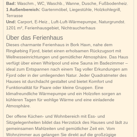
Bad:
Waschm., WC, Waschb., Wanne, Dusche, Fußbodenheiz.
1 Außenbereich:
Gartenmöbel, Liegestühle, Holzkohlegrill,
Terrasse
Und:
Carport, E-Heiz., Luft-Luft-Wärmepumpe, Naturgrundst.
1201 m², Ferienhausgebiet, Nichtraucherhaus
Über das Ferienhaus
Dieses charmante Ferienhaus in Bork Havn, nahe dem
Ringkøbing Fjord, bietet einen erholsamen Rückzugsort mit
Wellnesseinrichtungen und gemütlicher Atmosphäre. Das Haus
verfügt über einen Whirlpool und eine Sauna im Badezimmer –
ideal zum Entspannen nach einem Tag voller Erkundungen am
Fjord oder in der umliegenden Natur. Jeder Quadratmeter des
Hauses ist durchdacht gestaltet und bietet Komfort und
Funktionalität für Paare oder kleine Gruppen. Eine
klimafreundliche Wärmepumpe und ein Holzofen sorgen an
kühleren Tagen für wohlige Wärme und eine einladende
Atmosphäre.
Der offene Küchen- und Wohnbereich mit Ess- und
Sitzgelegenheiten bildet das Herzstück des Hauses und lädt zu
gemeinsamen Mahlzeiten und gemütlicher Zeit ein. Vom
Wohnzimmer aus gelangen Sie direkt auf die großzügige