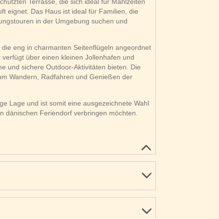
tzten Terrasse, die sich ideal für Mahlzeiten
eignet. Das Haus ist ideal für Familien, die
dungstouren in der Umgebung suchen und
.
, die eng in charmanten Seitenflügeln angeordnet
verfügt über einen kleinen Jollenhafen und
me und sichere Outdoor-Aktivitäten bieten. Die
zum Wandern, Radfahren und Genießen der
hige Lage und ist somit eine ausgezeichnete Wahl
len dänischen Feriendorf verbringen möchten.