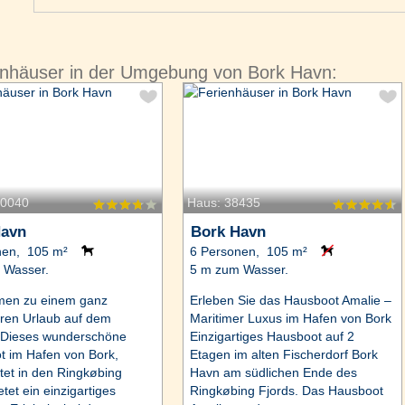
enhäuser in der Umgebung von Bork Havn:
90040
Haus: 38435
Havn
Bork Havn
nen, 105 m²
6 Personen, 105 m²
 Wasser.
5 m zum Wasser.
men zu einem ganz
Erleben Sie das Hausboot Amalie –
ren Urlaub auf dem
Maritimer Luxus im Hafen von Bork
 Dieses wunderschöne
Einzigartiges Hausboot auf 2
 im Hafen von Bork,
Etagen im alten Fischerdorf Bork
tet in den Ringkøbing
Havn am südlichen Ende des
etet ein einzigartiges
Ringkøbing Fjords. Das Hausboot