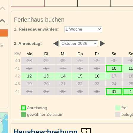
Ferienhaus buchen
1. Reisedauer wählen:
2. Anreisetag:
ür
KW
Mo
Di
Mi
Do
Fr
Sa
S
40
28
29
30
1
2
3
4
41
5
6
7
8
9
10
11
42
12
13
14
15
16
17
1
43
19
20
21
22
23
24
2
44
26
27
28
29
30
31
1
Anreisetag
frei
gewählter Zeitraum
belegt
Hausbeschreibung