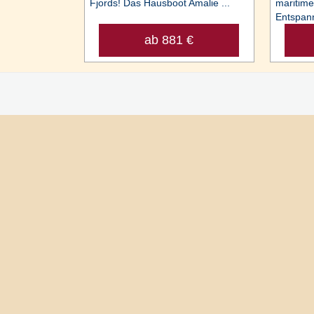
Fjords! Das Hausboot Amalie ...
maritime
Entspann
ab 881 €