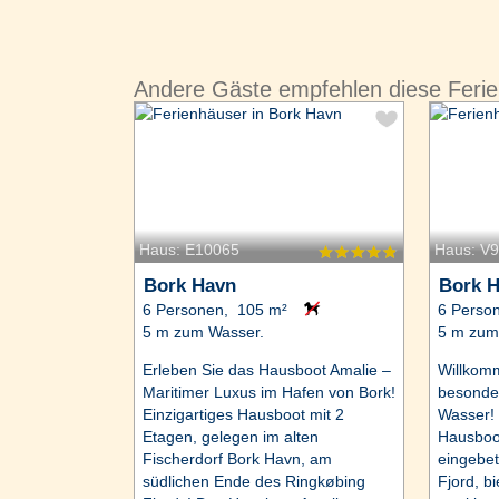
Andere Gäste empfehlen diese Feri
Haus: E10065
Haus: V
Bork Havn
Bork 
6 Personen, 105 m²
6 Perso
5 m zum Wasser.
5 m zum
Erleben Sie das Hausboot Amalie –
Willkom
Maritimer Luxus im Hafen von Bork!
besonde
Einzigartiges Hausboot mit 2
Wasser!
Etagen, gelegen im alten
Hausboot
Fischerdorf Bork Havn, am
eingebet
südlichen Ende des Ringkøbing
Fjord, bi