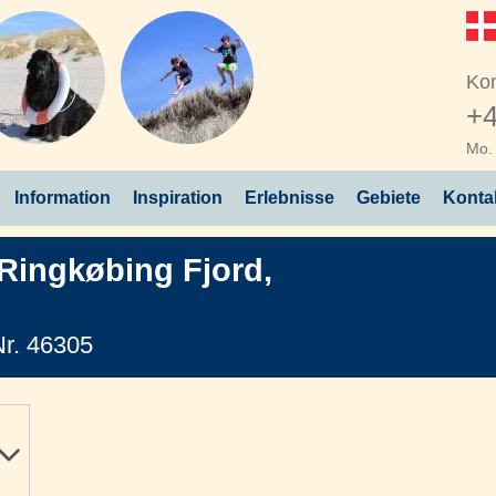
Kon
+4
Mo. 
Information
Inspiration
Erlebnisse
Gebiete
Konta
Ringkøbing Fjord
,
r. 46305