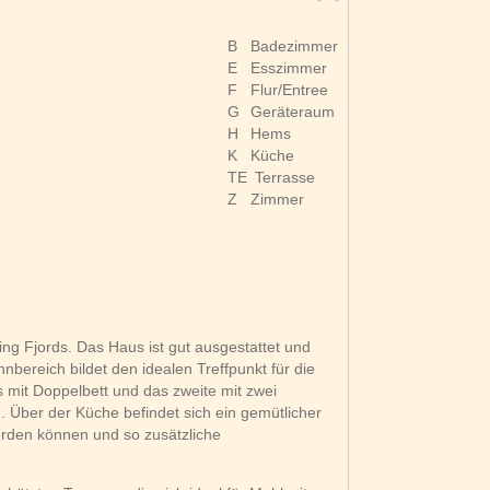
B
Badezimmer
E
Esszimmer
F
Flur/Entree
G
Geräteraum
H
Hems
K
Küche
TE
Terrasse
Z
Zimmer
ng Fjords. Das Haus ist gut ausgestattet und
bereich bildet den idealen Treffpunkt für die
 mit Doppelbett und das zweite mit zwei
g. Über der Küche befindet sich ein gemütlicher
erden können und so zusätzliche