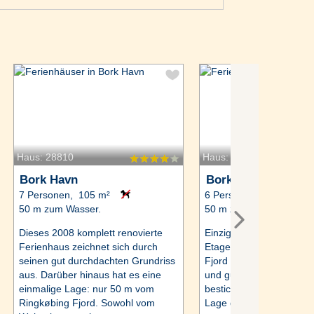
Haus: 28810
Haus: 83153
Bork Havn
Bork Havn
7 Personen, 105 m²
6 Personen, 93 m²
50 m zum Wasser.
50 m zum Wasser.
Dieses 2008 komplett renovierte
Einzigartiges Ferienhaus
Ferienhaus zeichnet sich durch
Etagen – nur 50 m vom 
seinen gut durchdachten Grundriss
Fjord entfernt gelegen! 
aus. Darüber hinaus hat es eine
und gut eingerichtete F
einmalige Lage: nur 50 m vom
besticht durch seine einz
Ringkøbing Fjord. Sowohl vom
Lage direkt am Fjord. Sc