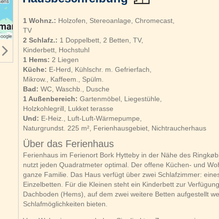
1 Wohnz.:
Holzofen, Stereoanlage, Chromecast,
TV
2 Schlafz.:
1 Doppelbett, 2 Betten, TV,
Kinderbett, Hochstuhl
1 Hems:
2 Liegen
Küche:
E-Herd, Kühlschr. m. Gefrierfach,
Mikrow., Kaffeem., Spülm.
Bad:
WC, Waschb., Dusche
1 Außenbereich:
Gartenmöbel, Liegestühle,
Holzkohlegrill, Lukket terasse
Und:
E-Heiz., Luft-Luft-Wärmepumpe,
Naturgrundst. 225 m², Ferienhausgebiet, Nichtraucherhaus
Über das Ferienhaus
Ferienhaus im Ferienort Bork Hytteby in der Nähe des Ringkøbi
nutzt jeden Quadratmeter optimal. Der offene Küchen- und Wohn
ganze Familie. Das Haus verfügt über zwei Schlafzimmer: eines
Einzelbetten. Für die Kleinen steht ein Kinderbett zur Verfügun
Dachboden (Hems), auf dem zwei weitere Betten aufgestellt w
Schlafmöglichkeiten bieten.