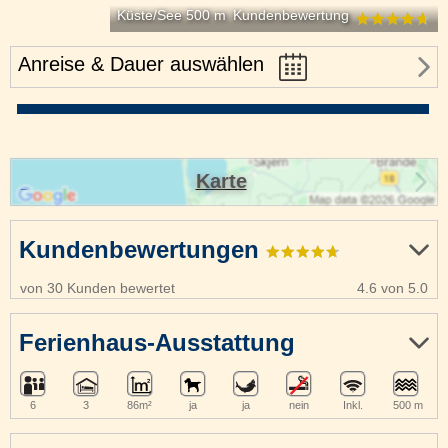
Küste/See 500 m
Kundenbewertung
Anreise & Dauer auswählen
Karte
Kundenbewertungen
von 30 Kunden bewertet
4.6 von 5.0
Ferienhaus-Ausstattung
6
3
86m²
ja
ja
nein
Inkl.
500 m