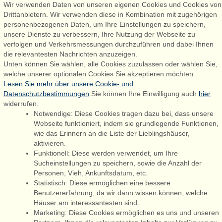
Wir verwenden Daten von unseren eigenen Cookies und Cookies von
Drittanbietern. Wir verwenden diese in Kombination mit zugehörigen
personenbezogenen Daten, um Ihre Einstellungen zu speichern,
Admiral Strand Feriehuse, Lønne
unsere Dienste zu verbessern, Ihre Nutzung der Webseite zu
Houstrupvej 170, Lønne
verfolgen und Verkehrsmessungen durchzuführen und dabei Ihnen
6830 Nørre Nebel
die relevantesten Nachrichten anzuzeigen.
Unten können Sie wählen, alle Cookies zuzulassen oder wählen Sie,
booking@admiralstrand.com
welche unserer optionalen Cookies Sie akzeptieren möchten.
+45 70 60 87 78
Lesen Sie mehr über unsere Cookie- und
Datenschutzbestimmungen
.Sie können Ihre Einwilligung auch
hier
widerrufen.
Notwendige: Diese Cookies tragen dazu bei, dass unsere
Følg os på:
Facebook
Webseite funktioniert, indem sie grundlegende Funktionen,
wie das Erinnern an die Liste der Lieblingshäuser,
Instagram
aktivieren.
Funktionell: Diese werden verwendet, um Ihre
Sucheinstellungen zu speichern, sowie die Anzahl der
Personen, Vieh, Ankunftsdatum, etc.
Admiral Strand Feriehuse ApS | CVR 27 23 39 10 |
Statistisch: Diese ermöglichen eine bessere
Benutzererfahrung, da wir dann wissen können, welche
Häuser am interessantesten sind.
Marketing: Diese Cookies ermöglichen es uns und unseren