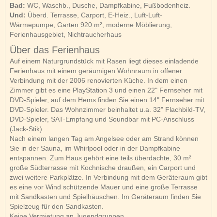
Bad:
WC, Waschb., Dusche, Dampfkabine, Fußbodenheiz.
Und:
Überd. Terrasse, Carport, E-Heiz., Luft-Luft-
Wärmepumpe, Garten 920 m², moderne Möblierung,
Ferienhausgebiet, Nichtraucherhaus
Über das Ferienhaus
Auf einem Naturgrundstück mit Rasen liegt dieses einladende
Ferienhaus mit einem geräumigen Wohnraum in offener
Verbindung mit der 2006 renovierten Küche. In dem einen
Zimmer gibt es eine PlayStation 3 und einen 22" Fernseher mit
DVD-Spieler, auf dem Hems finden Sie einen 14" Fernseher mit
DVD-Spieler. Das Wohnzimmer beinhaltet u.a. 32" Flachbild-TV,
DVD-Spieler, SAT-Empfang und Soundbar mit PC-Anschluss
(Jack-Stik).
Nach einem langen Tag am Angelsee oder am Strand können
Sie in der Sauna, im Whirlpool oder in der Dampfkabine
entspannen. Zum Haus gehört eine teils überdachte, 30 m²
große Südterrasse mit Kochnische draußen, ein Carport und
zwei weitere Parkplätze. In Verbindung mit dem Geräteraum gibt
es eine vor Wind schützende Mauer und eine große Terrasse
mit Sandkasten und Spielhäuschen. Im Geräteraum finden Sie
Spielzeug für den Sandkasten.
Keine Vermietung an Jugendgruppen.