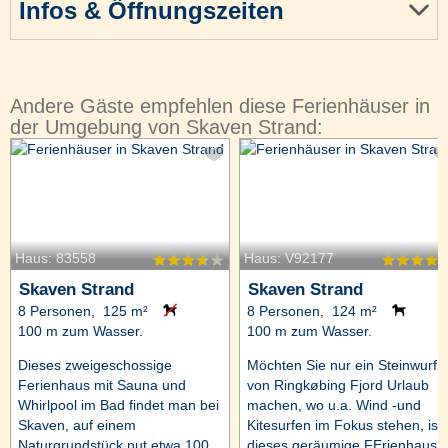
Infos & Öffnungszeiten
Andere Gäste empfehlen diese Ferienhäuser in
der Umgebung von Skaven Strand:
Haus: 83558
Haus: V92177
Skaven Strand
Skaven Strand
8 Personen, 125 m²
8 Personen, 124 m²
100 m zum Wasser.
100 m zum Wasser.
Dieses zweigeschossige
Möchten Sie nur ein Steinwurf
Ferienhaus mit Sauna und
von Ringkøbing Fjord Urlaub
Whirlpool im Bad findet man bei
machen, wo u.a. Wind -und
Skaven, auf einem
Kitesurfen im Fokus stehen, ist
Naturgrundstück nut etwa 100
dieses geräumige FErienhaus