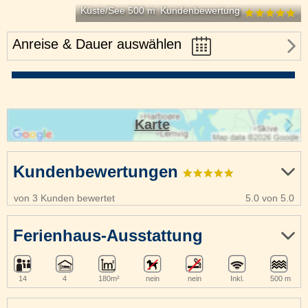
Küste/See 500 m
Kundenbewertung
Anreise & Dauer auswählen
Karte
Kundenbewertungen
von 3 Kunden bewertet
5.0 von 5.0
Ferienhaus-Ausstattung
14
4
180m²
nein
nein
Inkl.
500 m