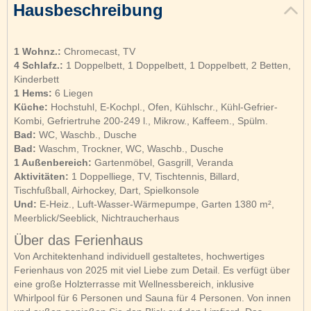
Hausbeschreibung
1 Wohnz.:
Chromecast, TV
4 Schlafz.:
1 Doppelbett, 1 Doppelbett, 1 Doppelbett, 2 Betten,
Kinderbett
1 Hems:
6 Liegen
Küche:
Hochstuhl, E-Kochpl., Ofen, Kühlschr., Kühl-Gefrier-
Kombi, Gefriertruhe 200-249 l., Mikrow., Kaffeem., Spülm.
Bad:
WC, Waschb., Dusche
Bad:
Waschm, Trockner, WC, Waschb., Dusche
1 Außenbereich:
Gartenmöbel, Gasgrill, Veranda
Aktivitäten:
1 Doppelliege, TV, Tischtennis, Billard,
Tischfußball, Airhockey, Dart, Spielkonsole
Und:
E-Heiz., Luft-Wasser-Wärmepumpe, Garten 1380 m²,
Meerblick/Seeblick, Nichtraucherhaus
Über das Ferienhaus
Von Architektenhand individuell gestaltetes, hochwertiges
Ferienhaus von 2025 mit viel Liebe zum Detail. Es verfügt über
eine große Holzterrasse mit Wellnessbereich, inklusive
Whirlpool für 6 Personen und Sauna für 4 Personen. Von innen