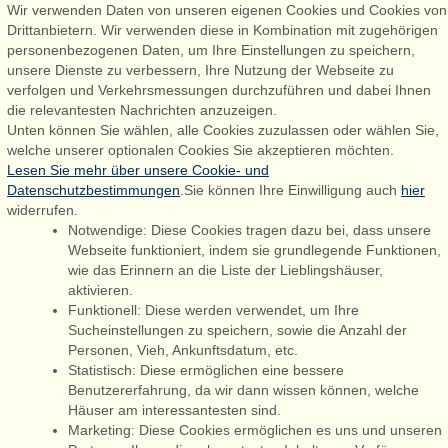
Wir verwenden Daten von unseren eigenen Cookies und Cookies von
Drittanbietern. Wir verwenden diese in Kombination mit zugehörigen
personenbezogenen Daten, um Ihre Einstellungen zu speichern,
Admiral Strand Feriehuse, Lønne
unsere Dienste zu verbessern, Ihre Nutzung der Webseite zu
Houstrupvej 170, Lønne
verfolgen und Verkehrsmessungen durchzuführen und dabei Ihnen
6830 Nørre Nebel
die relevantesten Nachrichten anzuzeigen.
Unten können Sie wählen, alle Cookies zuzulassen oder wählen Sie,
booking@admiralstrand.com
welche unserer optionalen Cookies Sie akzeptieren möchten.
+45 70 60 87 78
Lesen Sie mehr über unsere Cookie- und
Datenschutzbestimmungen
.Sie können Ihre Einwilligung auch
hier
widerrufen.
Notwendige: Diese Cookies tragen dazu bei, dass unsere
Følg os på:
Facebook
Webseite funktioniert, indem sie grundlegende Funktionen,
wie das Erinnern an die Liste der Lieblingshäuser,
Instagram
aktivieren.
Funktionell: Diese werden verwendet, um Ihre
Sucheinstellungen zu speichern, sowie die Anzahl der
Personen, Vieh, Ankunftsdatum, etc.
Admiral Strand Feriehuse ApS | CVR 27 23 39 10 |
Statistisch: Diese ermöglichen eine bessere
Benutzererfahrung, da wir dann wissen können, welche
Häuser am interessantesten sind.
Marketing: Diese Cookies ermöglichen es uns und unseren