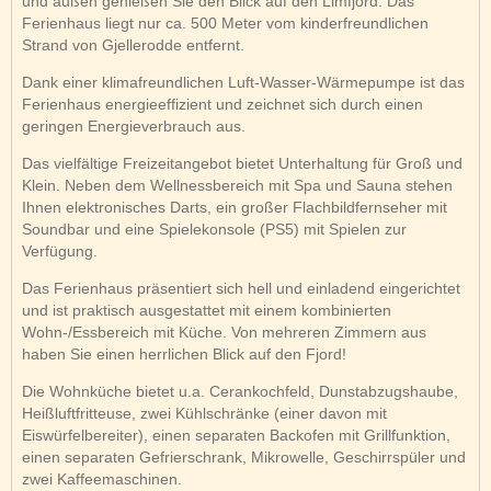
und außen genießen Sie den Blick auf den Limfjord. Das
Ferienhaus liegt nur ca. 500 Meter vom kinderfreundlichen
Strand von Gjellerodde entfernt.
Dank einer klimafreundlichen Luft-Wasser-Wärmepumpe ist das
Ferienhaus energieeffizient und zeichnet sich durch einen
geringen Energieverbrauch aus.
Das vielfältige Freizeitangebot bietet Unterhaltung für Groß und
Klein. Neben dem Wellnessbereich mit Spa und Sauna stehen
Ihnen elektronisches Darts, ein großer Flachbildfernseher mit
Soundbar und eine Spielekonsole (PS5) mit Spielen zur
Verfügung.
Das Ferienhaus präsentiert sich hell und einladend eingerichtet
und ist praktisch ausgestattet mit einem kombinierten
Wohn-/Essbereich mit Küche. Von mehreren Zimmern aus
haben Sie einen herrlichen Blick auf den Fjord!
Die Wohnküche bietet u.a. Cerankochfeld, Dunstabzugshaube,
Heißluftfritteuse, zwei Kühlschränke (einer davon mit
Eiswürfelbereiter), einen separaten Backofen mit Grillfunktion,
einen separaten Gefrierschrank, Mikrowelle, Geschirrspüler und
zwei Kaffeemaschinen.