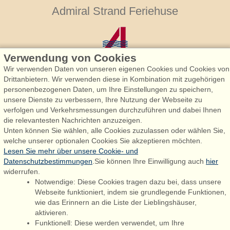
Admiral Strand Feriehuse
Verwendung von Cookies
Wir verwenden Daten von unseren eigenen Cookies und Cookies von
Drittanbietern. Wir verwenden diese in Kombination mit zugehörigen
personenbezogenen Daten, um Ihre Einstellungen zu speichern,
Admiral Strand Feriehuse, Lønne
unsere Dienste zu verbessern, Ihre Nutzung der Webseite zu
Houstrupvej 170, Lønne
verfolgen und Verkehrsmessungen durchzuführen und dabei Ihnen
6830 Nørre Nebel
die relevantesten Nachrichten anzuzeigen.
Unten können Sie wählen, alle Cookies zuzulassen oder wählen Sie,
booking@admiralstrand.com
welche unserer optionalen Cookies Sie akzeptieren möchten.
+45 70 60 87 78
Lesen Sie mehr über unsere Cookie- und
Datenschutzbestimmungen
.Sie können Ihre Einwilligung auch
hier
widerrufen.
Notwendige: Diese Cookies tragen dazu bei, dass unsere
Følg os på:
Facebook
Webseite funktioniert, indem sie grundlegende Funktionen,
wie das Erinnern an die Liste der Lieblingshäuser,
Instagram
aktivieren.
Funktionell: Diese werden verwendet, um Ihre