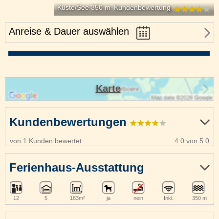
Küste/See 350 m
Kundenbewertung
Anreise & Dauer auswählen
Karte
Kundenbewertungen
von 1 Kunden bewertet
4.0 von 5.0
Ferienhaus-Ausstattung
12
5
183m²
ja
nein
Inkl.
350 m