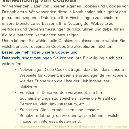
Wir verwenden Daten von unseren eigenen Cookies und Cookies von
Drittanbietern. Wir verwenden diese in Kombination mit zugehörigen
Admiral Strand Feriehuse, Lønne
personenbezogenen Daten, um Ihre Einstellungen zu speichern,
Houstrupvej 170, Lønne
unsere Dienste zu verbessern, Ihre Nutzung der Webseite zu
6830 Nørre Nebel
verfolgen und Verkehrsmessungen durchzuführen und dabei Ihnen
die relevantesten Nachrichten anzuzeigen.
booking@admiralstrand.com
Unten können Sie wählen, alle Cookies zuzulassen oder wählen Sie,
+45 70 60 87 78
welche unserer optionalen Cookies Sie akzeptieren möchten.
Lesen Sie mehr über unsere Cookie- und
Datenschutzbestimmungen
.Sie können Ihre Einwilligung auch
hier
widerrufen.
Følg os på:
Notwendige: Diese Cookies tragen dazu bei, dass unsere
Facebook
Webseite funktioniert, indem sie grundlegende Funktionen,
wie das Erinnern an die Liste der Lieblingshäuser,
Instagram
aktivieren.
Funktionell: Diese werden verwendet, um Ihre
Sucheinstellungen zu speichern, sowie die Anzahl der
Personen, Vieh, Ankunftsdatum, etc.
Admiral Strand Feriehuse ApS | CVR 27 23 39 10 |
Statistisch: Diese ermöglichen eine bessere
Benutzererfahrung, da wir dann wissen können, welche
Häuser am interessantesten sind.
Marketing: Diese Cookies ermöglichen es uns und unseren