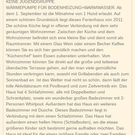
KEINE JUGENDGRUPPE.
WÄRMEPUMPE FÜR BODENHEIZUNG+WARMWASSER. Ab
dem 1. September ist die Mitnahme von 1 Hund erlaubt. Auf
einem schönen Grundstück liegt dieses Ferienhaus von 2011.
Die schöne Küche liegt in offener Verbindung mit dem sehr
geräumigen Wohnzimmer. Zwischen der Küche und dem
Wohnzimmer befindet sich eine kleine Bar und dient somit als
Raumtrenner. Mit einem Glas Wein oder einem Becher Kaffee
können Sie es sich hier gemütlich machen und den
"Küchenchef" beim Essen zubereiten unterhalten. Vom
Wohnzimmer können Sie direkt auf die große und teilweise
überdachte Terrasse gehen, auf der man viele gemütliche
Stunden verbringen kann, sowohl mit Grillabenden als auch zum
Sonnenbad en. Ist das Wetter mal nicht so schön, dann lädt der
tolle Aktivitätsraum mit Poolboard und zum Zeitvertreib ein. Das
Haus hat 4 Schlafzimmer, alle mit Doppelbetten und
Schrankplatz, sowie ein wunderbar großes Badezimmer mit 2-
Personen Whirlpool. Außerdem hat das Haus ein weiteres
Badezimmer mit Dusche. Dieses Badezimmer liegt in
Verbindung mit dem einen Schlafzimmer. Das Haus hat
außerdem einen hellen Hems (Schlafboden), wo die etwas
größeren Kinder sich bestimmt gerne aufhalten möchten. Das
Haus ist ideal für die etwas größere Familie oder zwei Familien,