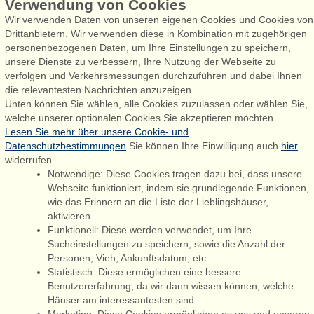
Verwendung von Cookies
Wir verwenden Daten von unseren eigenen Cookies und Cookies von
Drittanbietern. Wir verwenden diese in Kombination mit zugehörigen
personenbezogenen Daten, um Ihre Einstellungen zu speichern,
Admiral Strand Feriehuse, Lønne
unsere Dienste zu verbessern, Ihre Nutzung der Webseite zu
Houstrupvej 170, Lønne
verfolgen und Verkehrsmessungen durchzuführen und dabei Ihnen
6830 Nørre Nebel
die relevantesten Nachrichten anzuzeigen.
Unten können Sie wählen, alle Cookies zuzulassen oder wählen Sie,
booking@admiralstrand.com
welche unserer optionalen Cookies Sie akzeptieren möchten.
+45 70 60 87 78
Lesen Sie mehr über unsere Cookie- und
Datenschutzbestimmungen
.Sie können Ihre Einwilligung auch
hier
widerrufen.
Notwendige: Diese Cookies tragen dazu bei, dass unsere
Følg os på:
Facebook
Webseite funktioniert, indem sie grundlegende Funktionen,
wie das Erinnern an die Liste der Lieblingshäuser,
Instagram
aktivieren.
Funktionell: Diese werden verwendet, um Ihre
Sucheinstellungen zu speichern, sowie die Anzahl der
Personen, Vieh, Ankunftsdatum, etc.
Admiral Strand Feriehuse ApS | CVR 27 23 39 10 |
Statistisch: Diese ermöglichen eine bessere
Benutzererfahrung, da wir dann wissen können, welche
Häuser am interessantesten sind.