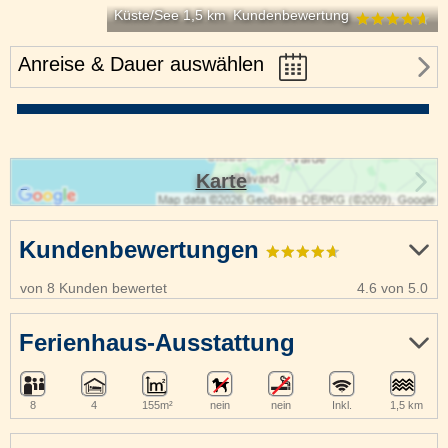
Küste/See 1,5 km
Kundenbewertung
Anreise & Dauer auswählen
Karte
Kundenbewertungen
von 8 Kunden bewertet
4.6 von 5.0
Ferienhaus-Ausstattung
8
4
155m²
nein
nein
Inkl.
1,5 km