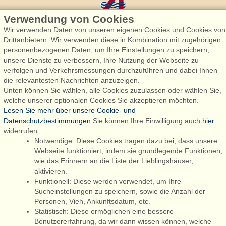
Verwendung von Cookies
Wir verwenden Daten von unseren eigenen Cookies und Cookies von
Drittanbietern. Wir verwenden diese in Kombination mit zugehörigen
personenbezogenen Daten, um Ihre Einstellungen zu speichern,
Admiral Strand Feriehuse, Lønne
unsere Dienste zu verbessern, Ihre Nutzung der Webseite zu
Houstrupvej 170, Lønne
verfolgen und Verkehrsmessungen durchzuführen und dabei Ihnen
6830 Nørre Nebel
die relevantesten Nachrichten anzuzeigen.
Unten können Sie wählen, alle Cookies zuzulassen oder wählen Sie,
booking@admiralstrand.com
welche unserer optionalen Cookies Sie akzeptieren möchten.
+45 70 60 87 78
Lesen Sie mehr über unsere Cookie- und
Datenschutzbestimmungen
.Sie können Ihre Einwilligung auch
hier
widerrufen.
Notwendige: Diese Cookies tragen dazu bei, dass unsere
Følg os på:
Facebook
Webseite funktioniert, indem sie grundlegende Funktionen,
wie das Erinnern an die Liste der Lieblingshäuser,
Instagram
aktivieren.
Funktionell: Diese werden verwendet, um Ihre
Sucheinstellungen zu speichern, sowie die Anzahl der
Personen, Vieh, Ankunftsdatum, etc.
Admiral Strand Feriehuse ApS | CVR 27 23 39 10 |
Statistisch: Diese ermöglichen eine bessere
Benutzererfahrung, da wir dann wissen können, welche