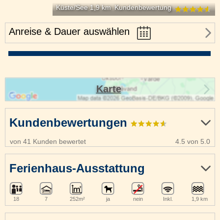
Küste/See 1,9 km
Kundenbewertung
Anreise & Dauer auswählen
Karte
Kundenbewertungen
von 41 Kunden bewertet
4.5 von 5.0
Ferienhaus-Ausstattung
18
7
252m²
ja
nein
Inkl.
1,9 km