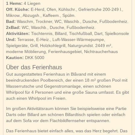
1 Hems:
4 Liegen
Off. Küche:
E-Herd, Ofen, Kühlschr., Gefriertruhe 200-249 l.,
Mikrow., Abzugsh., Kaffeem., Spülm.
Bad:
Waschm, Trockner, WC, Waschb., Dusche, Fußbodenheiz.
2xBad:
WC, Waschb., Dusche, Fußbodenheiz.
Aktivitäten:
Tischtennis, Billard, Tischfußball, Dart, Spielkonsole
Und:
Terrasse, E-Heiz., Luft-Wasser-Wärmepumpe,
Spielgeräte, Grill, Holzkohlegrill, Naturgrundst. 2449 m²,
moderne Möblierung, Ferienhausgebiet, Nichtraucherhaus
Kaution:
DKK 5000
Über das Ferienhaus
Gut ausgestattetes Ferienhaus in Blåvand mit einem
beeindruckenden Poolbereich, der einen 18 m² großen Pool mit
Wasserrutsche und Gegenstromanlage, einen schönen
Whirlpool für 4 Personen und eine große Sauna umfasst. Es gibt
auch einen Whirlpool im Freien.
Im großen Aktivitätsraum können Sie beispielsweise eine Partie
Darts oder Billard am schönen Billardtisch spielen oder einfach
auf dem Sofa vor dem Flachbildfernseher entspannen.
Das Ferienhaus bietet einfach alles, was das Herz begehrt. Das