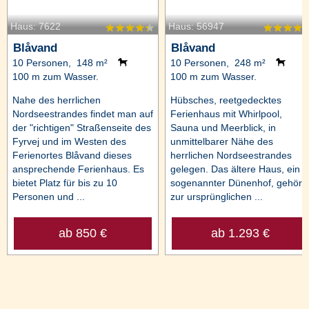
Haus: 7622
Haus: 56947
Blåvand
Blåvand
10 Personen, 148 m²
10 Personen, 248 m²
100 m zum Wasser.
100 m zum Wasser.
Nahe des herrlichen
Hübsches, reetgedecktes
Nordseestrandes findet man auf
Ferienhaus mit Whirlpool,
der "richtigen" Straßenseite des
Sauna und Meerblick, in
Fyrvej und im Westen des
unmittelbarer Nähe des
Ferienortes Blåvand dieses
herrlichen Nordseestrandes
ansprechende Ferienhaus. Es
gelegen. Das ältere Haus, ein
bietet Platz für bis zu 10
sogenannter Dünenhof, gehört
Personen und ...
zur ursprünglichen ...
ab 850 €
ab 1.293 €