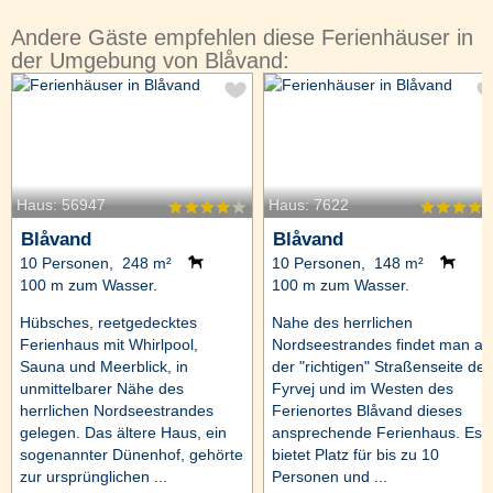
Andere Gäste empfehlen diese Ferienhäuser in
der Umgebung von Blåvand:
Haus: 56947
Haus: 7622
Blåvand
Blåvand
10 Personen, 248 m²
10 Personen, 148 m²
100 m zum Wasser.
100 m zum Wasser.
Hübsches, reetgedecktes
Nahe des herrlichen
Ferienhaus mit Whirlpool,
Nordseestrandes findet man au
Sauna und Meerblick, in
der "richtigen" Straßenseite des
unmittelbarer Nähe des
Fyrvej und im Westen des
herrlichen Nordseestrandes
Ferienortes Blåvand dieses
gelegen. Das ältere Haus, ein
ansprechende Ferienhaus. Es
sogenannter Dünenhof, gehörte
bietet Platz für bis zu 10
zur ursprünglichen ...
Personen und ...