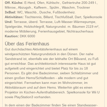
Off. Küche:
E-Herd, Ofen, Kühlschr., Gefriertruhe 200-249 l.,
Mikrow., Abzugsh., Kaffeem., Spülm., Waschm, Trockner
3xBad:
WC, Waschb., Dusche, Fußbodenheiz.
Aktivitäten:
Tischtennis, Billard, Tischfußball, Dart, Spielkonsole
Und:
Terrasse, überd. Terrasse, Luft-Wasser-Wärmepumpe,
Spielgeräte, Holzkohlegrill, Naturgrundst. m. Bäumen 2119 m²,
moderne Möblierung, Ferienhausgebiet, Nichtraucherhaus
Kaution:
DKK 6000
Über das Ferienhaus
Gut durchdachtes Aktivitätsferienhaus auf einem
windgeschützten Naturgrundstück in den Dünen. Der nahe
Sandstrand ist, ebenfalls wie der lebhafte Ort Blåvand, zu Fuß
gut erreichbar. Das architektonisch interessante Haus ist gut
aufgeteilt und eingerichtet und bietet Platz für bis zu 18
Personen. Es gibt drei Badezimmer, sieben Schlafzimmer und
einen großen Hems/Schlafboden - alle modern und gut
eingerichtet. Fernsehen kann man im Wohnzimmer, im
Aktivitätsraum und auf dem Hems. Weiterhin gibt es einen
Projektor im Küchen-Aufenthaltsbereich. Spielkonsole für Wii U
sowie PlayStation3 vorhanden.
In dem einen der Badezimmer finden Sie einen Standwasser-