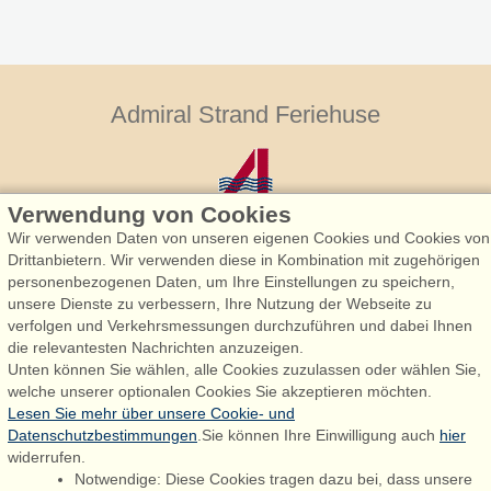
Admiral Strand Feriehuse
Verwendung von Cookies
Wir verwenden Daten von unseren eigenen Cookies und Cookies von
Drittanbietern. Wir verwenden diese in Kombination mit zugehörigen
personenbezogenen Daten, um Ihre Einstellungen zu speichern,
Admiral Strand Feriehuse, Lønne
unsere Dienste zu verbessern, Ihre Nutzung der Webseite zu
Houstrupvej 170, Lønne
verfolgen und Verkehrsmessungen durchzuführen und dabei Ihnen
6830 Nørre Nebel
die relevantesten Nachrichten anzuzeigen.
Unten können Sie wählen, alle Cookies zuzulassen oder wählen Sie,
booking@admiralstrand.com
welche unserer optionalen Cookies Sie akzeptieren möchten.
+45 70 60 87 78
Lesen Sie mehr über unsere Cookie- und
Datenschutzbestimmungen
.Sie können Ihre Einwilligung auch
hier
widerrufen.
Notwendige: Diese Cookies tragen dazu bei, dass unsere
Følg os på:
Facebook