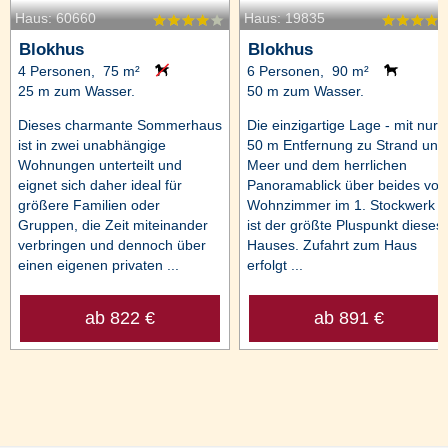
Haus: 60660
Haus: 19835
Blokhus
Blokhus
4 Personen, 75 m²
6 Personen, 90 m²
25 m zum Wasser.
50 m zum Wasser.
Dieses charmante Sommerhaus
Die einzigartige Lage - mit nur
ist in zwei unabhängige
50 m Entfernung zu Strand und
Wohnungen unterteilt und
Meer und dem herrlichen
eignet sich daher ideal für
Panoramablick über beides vo
größere Familien oder
Wohnzimmer im 1. Stockwerk
Gruppen, die Zeit miteinander
ist der größte Pluspunkt dieses
verbringen und dennoch über
Hauses. Zufahrt zum Haus
einen eigenen privaten ...
erfolgt ...
ab 822 €
ab 891 €