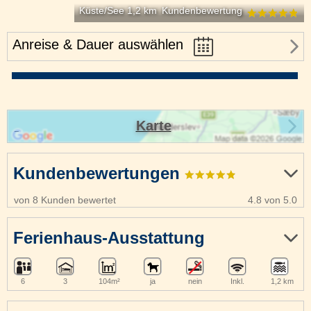
Küste/See 1,2 km
Kundenbewertung
Anreise & Dauer auswählen
Karte
Kundenbewertungen
von 8 Kunden bewertet
4.8 von 5.0
Ferienhaus-Ausstattung
6
3
104m²
ja
nein
Inkl.
1,2 km