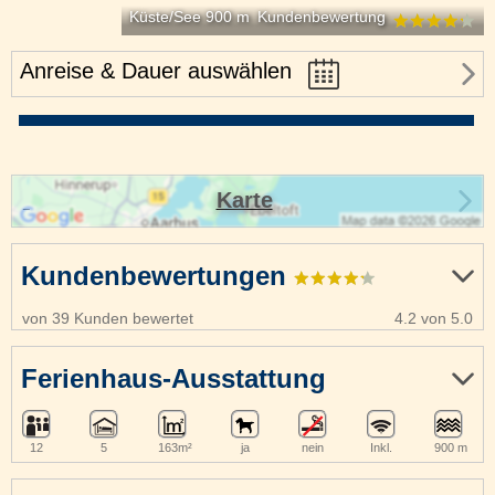
Küste/See 900 m
Kundenbewertung
Anreise & Dauer auswählen
Karte
Kundenbewertungen
von 39 Kunden bewertet
4.2 von 5.0
Ferienhaus-Ausstattung
12
5
163m²
ja
nein
Inkl.
900 m