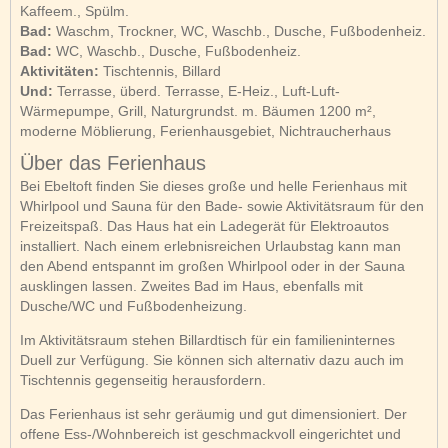
Kaffeem., Spülm.
Bad:
Waschm, Trockner, WC, Waschb., Dusche, Fußbodenheiz.
Bad:
WC, Waschb., Dusche, Fußbodenheiz.
Aktivitäten:
Tischtennis, Billard
Und:
Terrasse, überd. Terrasse, E-Heiz., Luft-Luft-
Wärmepumpe, Grill, Naturgrundst. m. Bäumen 1200 m²,
moderne Möblierung, Ferienhausgebiet, Nichtraucherhaus
Über das Ferienhaus
Bei Ebeltoft finden Sie dieses große und helle Ferienhaus mit
Whirlpool und Sauna für den Bade- sowie Aktivitätsraum für den
Freizeitspaß. Das Haus hat ein Ladegerät für Elektroautos
installiert. Nach einem erlebnisreichen Urlaubstag kann man
den Abend entspannt im großen Whirlpool oder in der Sauna
ausklingen lassen. Zweites Bad im Haus, ebenfalls mit
Dusche/WC und Fußbodenheizung.
Im Aktivitätsraum stehen Billardtisch für ein familieninternes
Duell zur Verfügung. Sie können sich alternativ dazu auch im
Tischtennis gegenseitig herausfordern.
Das Ferienhaus ist sehr geräumig und gut dimensioniert. Der
offene Ess-/Wohnbereich ist geschmackvoll eingerichtet und