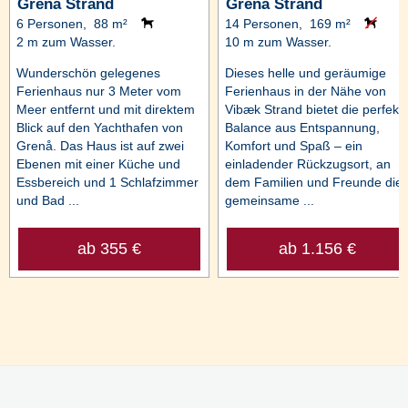
Grenå Strand
Grenå Strand
6 Personen, 88 m²
14 Personen, 169 m²
2 m zum Wasser.
10 m zum Wasser.
Wunderschön gelegenes
Dieses helle und geräumige
Ferienhaus nur 3 Meter vom
Ferienhaus in der Nähe von
Meer entfernt und mit direktem
Vibæk Strand bietet die perfekt
Blick auf den Yachthafen von
Balance aus Entspannung,
Grenå. Das Haus ist auf zwei
Komfort und Spaß – ein
Ebenen mit einer Küche und
einladender Rückzugsort, an
Essbereich und 1 Schlafzimmer
dem Familien und Freunde die
und Bad ...
gemeinsame ...
ab 355 €
ab 1.156 €