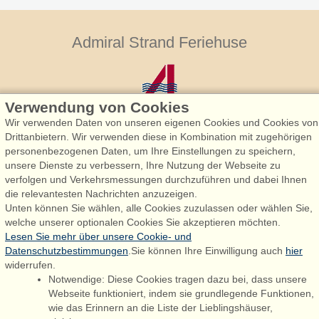
Admiral Strand Feriehuse
Verwendung von Cookies
Wir verwenden Daten von unseren eigenen Cookies und Cookies von
Drittanbietern. Wir verwenden diese in Kombination mit zugehörigen
personenbezogenen Daten, um Ihre Einstellungen zu speichern,
Admiral Strand Feriehuse, Lønne
unsere Dienste zu verbessern, Ihre Nutzung der Webseite zu
Houstrupvej 170, Lønne
verfolgen und Verkehrsmessungen durchzuführen und dabei Ihnen
6830 Nørre Nebel
die relevantesten Nachrichten anzuzeigen.
Unten können Sie wählen, alle Cookies zuzulassen oder wählen Sie,
booking@admiralstrand.com
welche unserer optionalen Cookies Sie akzeptieren möchten.
+45 70 60 87 78
Lesen Sie mehr über unsere Cookie- und
Datenschutzbestimmungen
.Sie können Ihre Einwilligung auch
hier
widerrufen.
Notwendige: Diese Cookies tragen dazu bei, dass unsere
Følg os på:
Facebook
Webseite funktioniert, indem sie grundlegende Funktionen,
wie das Erinnern an die Liste der Lieblingshäuser,
Instagram