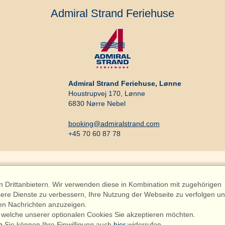
Admiral Strand Feriehuse
Admiral Strand Feriehuse, Lønne
Houstrupvej 170, Lønne
6830 Nørre Nebel
booking@admiralstrand.com
+45 70 60 87 78
Drittanbietern. Wir verwenden diese in Kombination mit zugehörigen
ere Dienste zu verbessern, Ihre Nutzung der Webseite zu verfolgen u
en Nachrichten anzuzeigen.
riehuse ApS | CVR 27 23 39 10 |
 welche unserer optionalen Cookies Sie akzeptieren möchten.
n
.Sie können Ihre Einwilligung auch
hier
widerrufen.