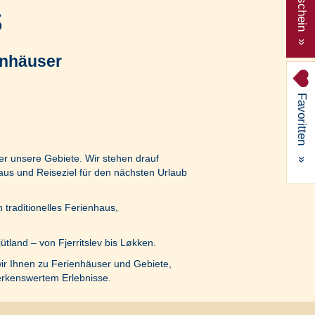
Gutschein »
s
enhäuser
Favoritten
er unsere Gebiete. Wir stehen drauf
»
aus und Reiseziel für den nächsten Urlaub
 traditionelles Ferienhaus,
land – von Fjerritslev bis Løkken.
ir Ihnen zu Ferienhäuser und Gebiete,
erkenswertem Erlebnisse.