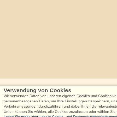
Verwendung von Cookies
Følg os på:
Facebook
Instagram
Wir verwenden Daten von unseren eigenen Cookies und Cookies von 
personenbezogenen Daten, um Ihre Einstellungen zu speichern, uns
Verkehrsmessungen durchzuführen und dabei Ihnen die relevantest
Admiral Strand Fe
Unten können Sie wählen, alle Cookies zuzulassen oder wählen Sie,
Lesen Sie mehr über unsere Cookie- und Datenschutzbestimmunge