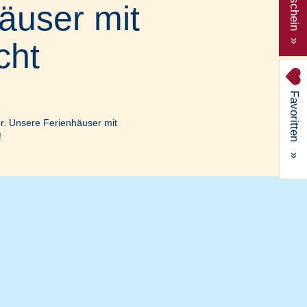
Gutschein »
äuser mit
cht
Favoritten
er. Unsere Ferienhäuser mit
!
»