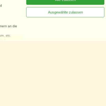
nd
Ausgewählte zulassen
nern an die
[x]
Newsletter jetzt abonnieren
um, etc.
sind.