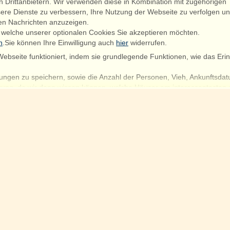
Drittanbietern. Wir verwenden diese in Kombination mit zugehörigen
ere Dienste zu verbessern, Ihre Nutzung der Webseite zu verfolgen u
en Nachrichten anzuzeigen.
 welche unserer optionalen Cookies Sie akzeptieren möchten.
n
.Sie können Ihre Einwilligung auch
hier
widerrufen.
ebseite funktioniert, indem sie grundlegende Funktionen, wie das Erin
ungen zu speichern, sowie die Anzahl der Personen, Vieh, Ankunftsdat
hrung, da wir dann wissen können, welche Häuser am interessantesten 
artnern, Ihnen die relevantesten Inhalte zur Verfügung zu stellen.