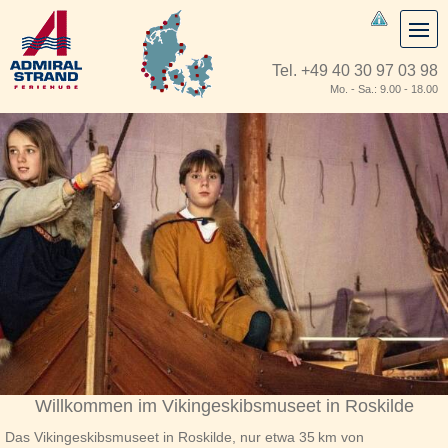
Tel.
+49 40 30 97 03 98
Mo. - Sa.: 9.00 - 18.00
Willkommen im Vikingeskibsmuseet in Roskilde
Das Vikingeskibsmuseet in Roskilde, nur etwa 35 km von