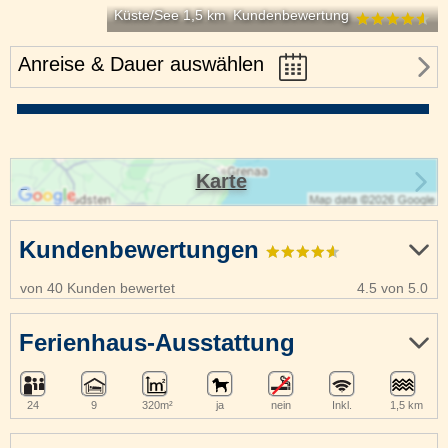
Küste/See 1,5 km
Kundenbewertung
Anreise & Dauer auswählen
Karte
Kundenbewertungen
von 40 Kunden bewertet
4.5 von 5.0
Ferienhaus-Ausstattung
24
9
320m²
ja
nein
Inkl.
1,5 km