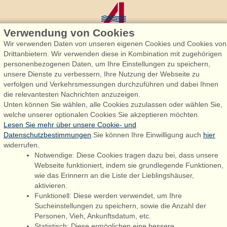
Verwendung von Cookies
Wir verwenden Daten von unseren eigenen Cookies und Cookies von
Drittanbietern. Wir verwenden diese in Kombination mit zugehörigen
personenbezogenen Daten, um Ihre Einstellungen zu speichern,
Admiral Strand Feriehuse, Lønne
unsere Dienste zu verbessern, Ihre Nutzung der Webseite zu
Houstrupvej 170, Lønne
verfolgen und Verkehrsmessungen durchzuführen und dabei Ihnen
6830 Nørre Nebel
die relevantesten Nachrichten anzuzeigen.
Unten können Sie wählen, alle Cookies zuzulassen oder wählen Sie,
booking@admiralstrand.com
welche unserer optionalen Cookies Sie akzeptieren möchten.
+45 70 60 87 78
Lesen Sie mehr über unsere Cookie- und
Datenschutzbestimmungen
.Sie können Ihre Einwilligung auch
hier
widerrufen.
Notwendige: Diese Cookies tragen dazu bei, dass unsere
Følg os på:
Facebook
Webseite funktioniert, indem sie grundlegende Funktionen,
wie das Erinnern an die Liste der Lieblingshäuser,
Instagram
aktivieren.
Funktionell: Diese werden verwendet, um Ihre
Sucheinstellungen zu speichern, sowie die Anzahl der
Personen, Vieh, Ankunftsdatum, etc.
Admiral Strand Feriehuse ApS | CVR 27 23 39 10 |
Statistisch: Diese ermöglichen eine bessere