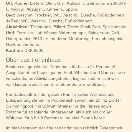
Off. Küche:
E-Herd, Ofen, Grill, Kühlschr., Gefriertruhe 200-249
l., Mikrow., Abzugsh., Kaffeem., Spülm.
Bad:
Waschm, Trockner, WC, Waschb., Dusche, Fußbodenheiz.
3xBad:
WC, Waschb., Dusche, Fußbodenheiz.
Aktivitäten:
Tischtennis, Billard, Tischfußball, Dart, Spielkonsole
Und:
Terrasse, Luft-Wasser-Wärmepumpe, Spielgeräte, Grill,
Naturgrundst. 2610 m², moderne Möblierung, Ferienhausgebiet,
Nichtraucherhaus
Kaution:
DKK 6500
Über das Ferienhaus
Bestens eingerichtetes Ferienhaus für bis zu 24 Personen!
Ausgestattet mit hauseigenem Pool, Whirlpool und Sauna sowie
verschiedenen Aktivitätsangeboten, liegt es zudem nicht weit
vom kinderfreundlichen Strandufer bei Grenå Strand.
Für Badespaß mit der ganzen Familie sowie Wellness und
Entspannung stehen im Poolbereich sowohl ein 20 m2 großer
Swimmingpool, mit Schwimmtrainer für die Fitness sowie
Rutsche für strahlende Kinderaugen, als auch ein großer
Whirlpool für 6 bis 8 Personen und eine Sauna bereit.
Im Aktivitätsraum des Hauses findet man reichlich Gelegenheit