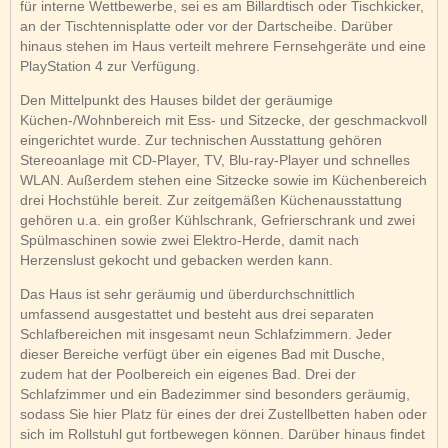
für interne Wettbewerbe, sei es am Billardtisch oder Tischkicker,
an der Tischtennisplatte oder vor der Dartscheibe. Darüber
hinaus stehen im Haus verteilt mehrere Fernsehgeräte und eine
PlayStation 4 zur Verfügung.
Den Mittelpunkt des Hauses bildet der geräumige
Küchen-/Wohnbereich mit Ess- und Sitzecke, der geschmackvoll
eingerichtet wurde. Zur technischen Ausstattung gehören
Stereoanlage mit CD-Player, TV, Blu-ray-Player und schnelles
WLAN. Außerdem stehen eine Sitzecke sowie im Küchenbereich
drei Hochstühle bereit. Zur zeitgemäßen Küchenausstattung
gehören u.a. ein großer Kühlschrank, Gefrierschrank und zwei
Spülmaschinen sowie zwei Elektro-Herde, damit nach
Herzenslust gekocht und gebacken werden kann.
Das Haus ist sehr geräumig und überdurchschnittlich
umfassend ausgestattet und besteht aus drei separaten
Schlafbereichen mit insgesamt neun Schlafzimmern. Jeder
dieser Bereiche verfügt über ein eigenes Bad mit Dusche,
zudem hat der Poolbereich ein eigenes Bad. Drei der
Schlafzimmer und ein Badezimmer sind besonders geräumig,
sodass Sie hier Platz für eines der drei Zustellbetten haben oder
sich im Rollstuhl gut fortbewegen können. Darüber hinaus findet